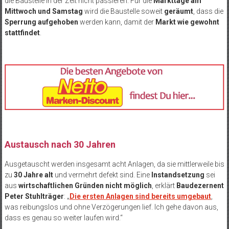
die Baustelle in der Zeit nicht passieren. Für die
Markttage am
Mittwoch und Samstag
wird die Baustelle soweit
geräumt
, dass die
Sperrung aufgehoben
werden kann, damit der
Markt wie gewohnt
stattfindet
.
Austausch nach 30 Jahren
Ausgetauscht werden insgesamt acht Anlagen, da sie mittlerweile bis
zu
30 Jahre alt
und vermehrt defekt sind. Eine
Instandsetzung
sei
aus
wirtschaftlichen Gründen nicht möglich
, erklärt
Baudezernent
Peter Stuhlträger
: „
Die ersten Anlagen sind bereits umgebaut
,
was reibungslos und ohne Verzögerungen lief. Ich gehe davon aus,
dass es genau so weiter laufen wird.“