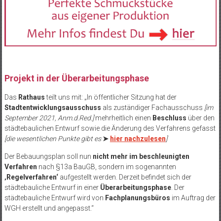
Projekt in der Überarbeitungsphase
Das
Rathaus
teilt uns mit: „In öffentlicher Sitzung hat der
Stadtentwicklungsausschuss
als zuständiger Fachausschuss
[im
September 2021, Anm.d.Red.]
mehrheitlich einen
Beschluss
über den
städtebaulichen Entwurf sowie die Änderung des Verfahrens gefasst
[die wesentlichen Punkte gibt es
➤
hier nachzulesen
]
Der Bebauungsplan soll nun
nicht mehr im beschleunigten
Verfahren
nach §13a BauGB, sondern im sogenannten
‚Regelverfahren‘
aufgestellt werden. Derzeit befindet sich der
städtebauliche Entwurf in einer
Überarbeitungsphase
. Der
städtebauliche Entwurf wird von
Fachplanungsbüros
im Auftrag der
WGH erstellt und angepasst.“