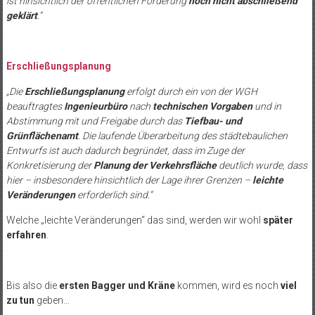
ist hinsichtlich der öffentlichen Förderung
noch nicht abschließend
geklärt
.“
Erschließungsplanung
„Die
Erschließungsplanung
erfolgt durch ein von der WGH
beauftragtes
Ingenieurbüro
nach
technischen Vorgaben
und in
Abstimmung mit und Freigabe durch das
Tiefbau- und
Grünflächenamt
. Die laufende Überarbeitung des städtebaulichen
Entwurfs ist auch dadurch begründet, dass im Zuge der
Konkretisierung der
Planung der Verkehrsfläche
deutlich wurde, dass
hier – insbesondere hinsichtlich der Lage ihrer Grenzen –
leichte
Veränderungen
erforderlich sind.“
Welche „leichte Veränderungen“ das sind, werden wir wohl
später
erfahren
.
Bis also die
ersten Bagger und Kräne
kommen, wird es noch
viel
zu tun
geben…