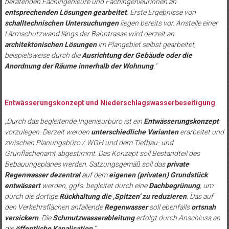
beratenden Fachingenieure und Fachingenieurinnen an
entsprechenden Lösungen gearbeitet
. Erste Ergebnisse von
schalltechnischen Untersuchungen
liegen bereits vor. Anstelle einer
Lärmschutzwand längs der Bahntrasse wird derzeit an
architektonischen Lösungen
im Plangebiet selbst gearbeitet,
beispielsweise durch die
Ausrichtung der Gebäude oder die
Anordnung der Räume innerhalb der Wohnung
.“
Entwässerungskonzept und Niederschlagswasserbeseitigung
„Durch das begleitende Ingenieurbüro ist ein
Entwässerungskonzept
vorzulegen. Derzeit werden
unterschiedliche Varianten
erarbeitet und
zwischen Planungsbüro / WGH und dem Tiefbau- und
Grünflächenamt abgestimmt. Das Konzept soll Bestandteil des
Bebauungsplanes werden. Satzungsgemäß soll das
private
Regenwasser dezentral
auf dem
eigenen (privaten) Grundstück
entwässert
werden, ggfs. begleitet durch eine
Dachbegrünung
, um
durch die dortige
Rückhaltung die ‚Spitzen‘ zu reduzieren
. Das auf
den Verkehrsflächen anfallende
Regenwasser
soll ebenfalls
ortsnah
versickern
. Die
Schmutzwasserableitung
erfolgt durch Anschluss an
die
öffentliche Kanalisation
.“