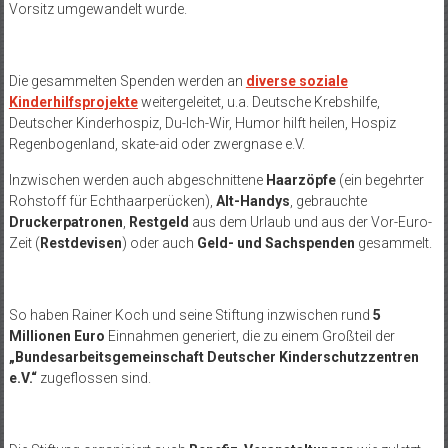
Vorsitz umgewandelt wurde.
Die gesammelten Spenden werden an
diverse soziale
Kinderhilfsprojekte
weitergeleitet, u.a. Deutsche Krebshilfe,
Deutscher Kinderhospiz, Du-Ich-Wir, Humor hilft heilen, Hospiz
Regenbogenland, skate-aid oder zwergnase e.V.
Inzwischen werden auch abgeschnittene
Haarzöpfe
(ein begehrter
Rohstoff für Echthaarperücken),
Alt-Handys
, gebrauchte
Druckerpatronen
,
Restgeld
aus dem Urlaub und aus der Vor-Euro-
Zeit (
Restdevisen
) oder auch
Geld- und Sachspenden
gesammelt.
So haben Rainer Koch und seine Stiftung inzwischen rund
5
Millionen Euro
Einnahmen generiert, die zu einem Großteil der
„Bundesarbeitsgemeinschaft Deutscher Kinderschutzzentren
e.V.“
zugeflossen sind.