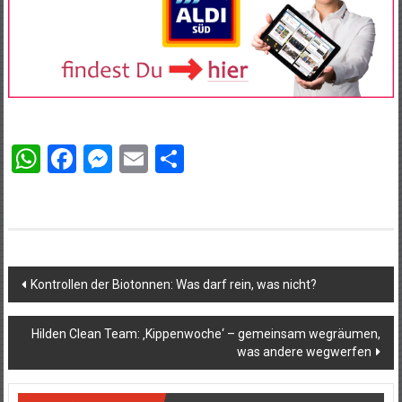
WhatsApp
Facebook
Messenger
Email
Teilen
Beitragsnavigation
Kontrollen der Biotonnen: Was darf rein, was nicht?
Hilden Clean Team: ‚Kippenwoche‘ – gemeinsam wegräumen,
was andere wegwerfen