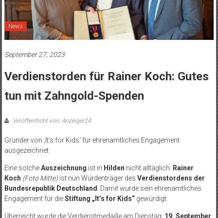
News
September 27, 2023
Verdienstorden für Rainer Koch: Gutes
tun mit Zahngold-Spenden
Veröffentlicht von: Anzeiger24
Gründer von ‚It’s for Kids‘ für ehrenamtliches Engagement
ausgezeichnet
Eine solche
Auszeichnung
ist in
Hilden
nicht alltäglich:
Rainer
Koch
(Foto Mitte)
ist nun Würdenträger des
Verdienstordens der
Bundesrepublik Deutschland
. Damit wurde sein ehrenamtliches
Engagement für die
Stiftung „It’s for Kids“
gewürdigt.
Überreicht wurde die Verdienstmedaille am Dienstag,
19. September