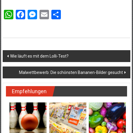
WhatsApp
Facebook
Messenger
Email
Teilen
Beitragsnavigation
Wie läuft es mit dem Lolli-Test?
Malwettbewerb: Die schönsten Bananen-Bilder gesucht
Empfehlungen