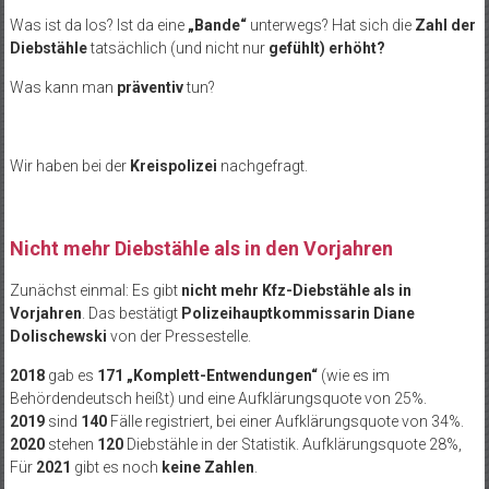
Was ist da los? Ist da eine
„Bande“
unterwegs? Hat sich die
Zahl der
Diebstähle
tatsächlich (und nicht nur
gefühlt) erhöht?
Was kann man
präventiv
tun?
Wir haben bei der
Kreispolizei
nachgefragt.
Nicht mehr Diebstähle als in den Vorjahren
Zunächst einmal: Es gibt
nicht mehr Kfz-Diebstähle als in
Vorjahren
. Das bestätigt
Polizeihauptkommissarin Diane
Dolischewski
von der Pressestelle.
2018
gab es
171 „Komplett-Entwendungen“
(wie es im
Behördendeutsch heißt) und eine Aufklärungsquote von 25%.
2019
sind
140
Fälle registriert, bei einer Aufklärungsquote von 34%.
2020
stehen
120
Diebstähle in der Statistik. Aufklärungsquote 28%,
Für
2021
gibt es noch
keine Zahlen
.