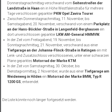
Donnerstagnachmittag verschwand vom
Seitenstreifen der
Landstraße in Haan
ein in Höhe Westfalenstraße für mehrere
Tage verschlossen geparkter
PKW Opel Zavira Tourer
.
Zwischen Donnerstagnachmittag, 11. November, bis
Samstagabend, 20. November, verschwand von einem
Parkplatz
an der Hans-Böckler-Straße in Langenfeld-Berghausen
ein
dort unverschlossen geparkter
LKW AM-General HMMVW.
In der Zeit vom Freitagabend, 19. November, bis
Sonntagnachmittag, 21. November, verschwand aus einer
Tiefgarage an der Johanna-Flinck-Straße in Ratingen
ein mit
Lenk- und Zusatzschloss verschlossenes, unter einer schwarzen
Plane geparktes
Motorrad der Marke KTM
.
In der Zeit von Samstagmittag, 30. Oktober, bis
Dienstagvormittag, 2. November, wurde aus einer
Tiefgarage am
Weidenweg in Hilden
ein
Motorrad der Marke BMW, Typ R
1200 GS
, entwendet.
Die Liste könnte noch länger fortgesetzt werden.