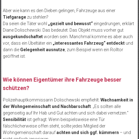
Aber wie kann es den Dieben gelingen, Fahrzeuge aus einer
Tiefgarage
zu stehlen?
Da seien die Täter wohl
„gezielt und bewusst“
eingedrungen, erklärt
Diane Dolischewski. Das bedeutet: Das Objekt muss vorher gut
ausgekundschaftet
worden sein. Manchmal komme es aber auch
vor, dass ein Übeltäter ein
„interessantes Fahrzeug“ entdeckt
und
dann die
Gelegenheit ausnutze
, zum Beispiel wenn ein Rolltor
geöffnet ist.
Wie können Eigentümer ihre Fahrzeuge besser
schützen?
Polizeihauptkommissarin Dolischewski empfiehlt:
Wachsamkeit in
der Wohngemeinschaft und Nachbarschaft
. „Es sollten alle
gegenseitig auf Ihr Hab und Gut achten und sich dabei vernetzen.“
Sensibilität
ist gefragt: Wenn beispielsweise eine Tür
fälschlicherweise offen steht, sollte jedes Mitglied der
Wohngemeinschaft darauf
achten und sich ggf. kümmern
– und