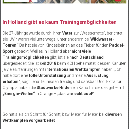
In Holland gibt es kaum Trainingsmöglichkeiten
Die 27-Jährige wurde durch ihren
Vater
zur „Wasserratte“, berichtet
sie: „Wir waren viel unterwegs, unter anderem bei
Wildwasser-
Touren
.“ Da hat sie von Kindesbeinen an das Fieber für den
Paddel-
Sport
gepackt. Weil es in Holland aber
nicht viele
Trainingsmöglichkeiten
gibt, ist sie
nach Deutschland
übergesiedelt. Sie ist seit
2018
beim KCH beheimatet, dessen Kanuten
ja viele Erfahrungen mit
internationalen Wettkämpfen
haben. „Ich
habe dort eine
tolle Unterstützung
und meine
Ausrüstung
erhalten
“, sagt Lena Teunissen freudig und dankbar. Und: Extra für
Olympia haben die
Stadtwerke Hilden
ein Kanu für sie designt – mit
„Energie-Wellen“
in Orange – „das war
echt cool
!“
So hat sie sich Schritt für Schritt, bzw. Meter für Meter bei
diversen
Wettkämpfen vorgearbeitet