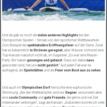
Und da gab es noch die
vielen anderen Highlights
bei den
Olympischen Spielen – fernab von den sportlichen Wettbewerben.
Zum Beispiel die
spektakuläre Eröffnungsfeier
auf der Seine. Zwar
hat es bekanntlich
in Strömen geregnet
, aber Wasser schreckt eine
Top-Kanutin natürlich nicht ab, im Gegenteil: „Es war eine Riesen-
Party. Wir haben
gesungen und getanzt
. Dass wir dabei
nass
geworden sind, hat uns
nicht gestört
.“ Auf jeden Fall war es
aufregend, die
Spielstätten
und die
Feier vom Boot aus zu sehen
.
Und auch im
Olympischen Dorf
herrschte eine euphorische
Stimmung: „Bei den Wettkämpfen sind wir
Gegner
, ansonsten aber
eine
coole Community
und
gute Freunde
, die gerne und viel Zeit
miteinander verbringen“, sagt die Kanutin. „Außerdem konnte ich viele