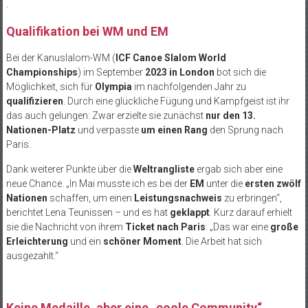
.
Qualifikation bei WM und EM
Bei der Kanuslalom-WM (
ICF Canoe Slalom World
Championships
) im September
2023 in London
bot sich die
Möglichkeit, sich für
Olympia
im nachfolgenden Jahr zu
qualifizieren
. Durch eine glückliche Fügung und Kampfgeist ist ihr
das auch gelungen: Zwar erzielte sie zunächst
nur den 13.
Nationen-Platz
und verpasste
um einen Rang
den Sprung nach
Paris.
Dank weiterer Punkte über die
Weltrangliste
ergab sich aber eine
neue Chance. „In Mai musste ich es bei der
EM
unter die
ersten zwölf
Nationen
schaffen, um einen
Leistungsnachweis
zu erbringen“,
berichtet Lena Teunissen – und es hat
geklappt
. Kurz darauf erhielt
sie die Nachricht von ihrem
Ticket nach Paris
: „Das war eine
große
Erleichterung
und ein
schöner Moment
. Die Arbeit hat sich
ausgezahlt.“
Keine Medaille, aber eine „coole Community“