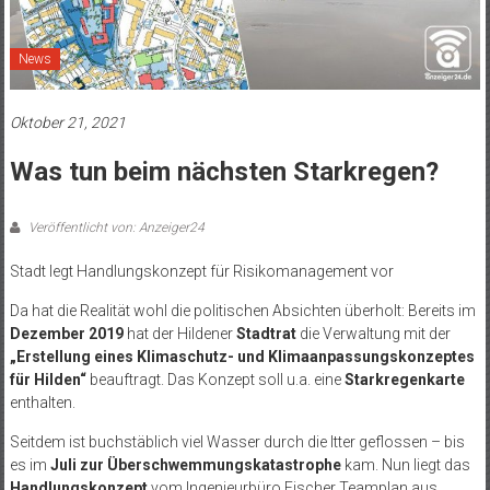
News
Oktober 21, 2021
Was tun beim nächsten Starkregen?
Veröffentlicht von: Anzeiger24
Stadt legt Handlungskonzept für Risikomanagement vor
Da hat die Realität wohl die politischen Absichten überholt: Bereits im
Dezember 2019
hat der Hildener
Stadtrat
die Verwaltung mit der
„Erstellung eines Klimaschutz- und Klimaanpassungskonzeptes
für Hilden“
beauftragt. Das Konzept soll u.a. eine
Starkregenkarte
enthalten.
Seitdem ist buchstäblich viel Wasser durch die Itter geflossen – bis
es im
Juli zur Überschwemmungskatastrophe
kam. Nun liegt das
Handlungskonzept
vom Ingenieurbüro Fischer Teamplan aus