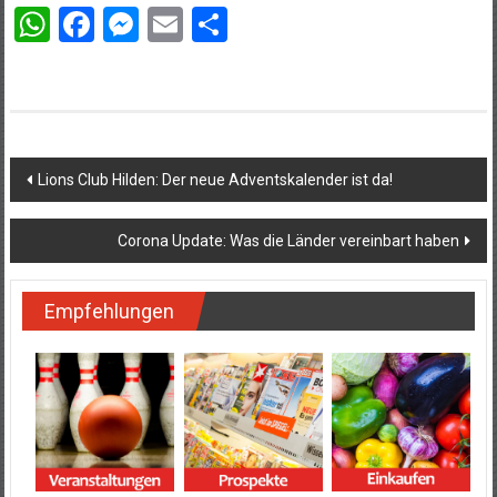
WhatsApp
Facebook
Messenger
Email
Teilen
Beitragsnavigation
Lions Club Hilden: Der neue Adventskalender ist da!
Corona Update: Was die Länder vereinbart haben
Empfehlungen