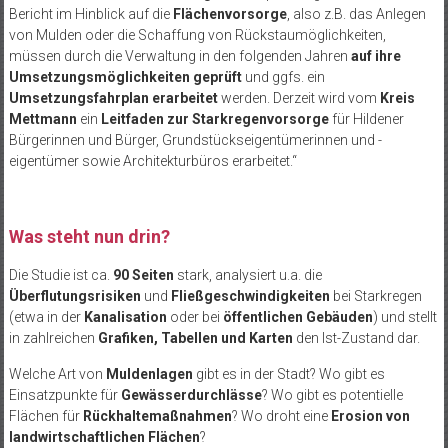
Bericht im Hinblick auf die
Flächenvorsorge
, also z.B. das Anlegen
von Mulden oder die Schaffung von Rückstaumöglichkeiten,
müssen durch die Verwaltung in den folgenden Jahren
auf ihre
Umsetzungsmöglichkeiten geprüft
und ggfs. ein
Umsetzungsfahrplan erarbeitet
werden. Derzeit wird vom
Kreis
Mettmann
ein
Leitfaden zur Starkregenvorsorge
für Hildener
Bürgerinnen und Bürger, Grundstückseigentümerinnen und -
eigentümer sowie Architekturbüros erarbeitet.“
Was steht nun drin?
Die Studie ist ca.
90 Seiten
stark, analysiert u.a. die
Überflutungsrisiken
und
Fließgeschwindigkeiten
bei Starkregen
(etwa in der
Kanalisation
oder bei
öffentlichen Gebäuden
) und stellt
in zahlreichen
Grafiken, Tabellen und Karten
den Ist-Zustand dar.
Welche Art von
Muldenlagen
gibt es in der Stadt? Wo gibt es
Einsatzpunkte für
Gewässerdurchlässe
? Wo gibt es potentielle
Flächen für
Rückhaltemaßnahmen
? Wo droht eine
Erosion von
landwirtschaftlichen Flächen
?