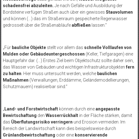
schadensfrei abzuleiten.
Je nach Gefälle und Ausbildung der
Bordsteine verfügen Straßen auch über ein gewisses
Stauvolumen
und können (…) das im Straßenraum gespeicherte Regenwasser
gedrosselt über die Straßenabläufe
abfließen
lassen.“
„Für
bauliche Objekte
stellt vor allem das
schnelle Volllaufen von
Mulden oder Gebäudeuntergeschossen
(Keller, Tiefgaragen) eine
Hauptgefahr dar. (…) Erstes Ziel beim Objektschutz sollte daher sein,
das Wasser von Gebäuden und wichtigen Infrastrukturobjekten
fern
zu halten
. Hier muss untersucht werden, welche
baulichen
Maßnahmen
(Verwallungen, Erddämme, Geländemodellierungen,
Schutzmauern) realisierbar sind.“
„
Land- und Forstwirtschaft
können durch eine
angepasste
Bewirtschaftung
den
Wasserrückhalt
in der Fläche stärken, damit
das
Überflutungsrisiko verringern
und Erosion vermeiden. Im
Bereich der Landwirtschaft kann dies beispielsweise durch
Grünlandbewirtschaftung
oder eine
konservierende