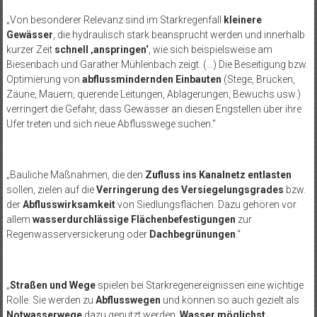
„Von besonderer Relevanz sind im Starkregenfall
kleinere
Gewässer
, die hydraulisch stark beansprucht werden und innerhalb
kurzer Zeit
schnell ‚anspringen‘
, wie sich beispielsweise am
Biesenbach und Garather Mühlenbach zeigt. (…) Die Beseitigung bzw.
Optimierung von
abflussmindernden Einbauten
(Stege, Brücken,
Zäune, Mauern, querende Leitungen, Ablagerungen, Bewuchs usw.)
verringert die Gefahr, dass Gewässer an diesen Engstellen über ihre
Ufer treten und sich neue Abflusswege suchen.“
„Bauliche Maßnahmen, die den
Zufluss ins Kanalnetz entlasten
sollen, zielen auf die
Verringerung des Versiegelungsgrades
bzw.
der
Abflusswirksamkeit
von Siedlungsflächen. Dazu gehören vor
allem
wasserdurchlässige Flächenbefestigungen
zur
Regenwasserversickerung oder
Dachbegrünungen
.“
„
Straßen und Wege
spielen bei Starkregenereignissen eine wichtige
Rolle. Sie werden zu
Abflusswegen
und können so auch gezielt als
Notwasserwege
dazu genutzt werden,
Wasser möglichst