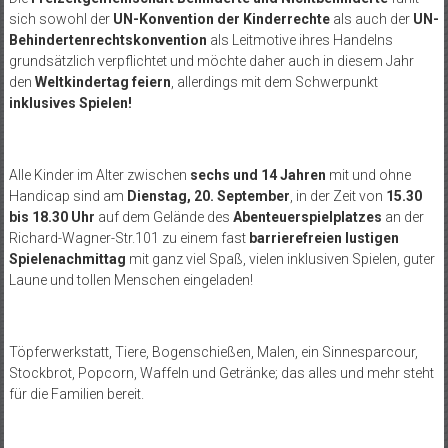
sich sowohl der
UN-Konvention der Kinderrechte
als auch der
UN-
Behindertenrechtskonvention
als Leitmotive ihres Handelns
grundsätzlich verpflichtet und möchte daher auch in diesem Jahr
den
Weltkindertag feiern
, allerdings mit dem Schwerpunkt
inklusives Spielen!
Alle Kinder im Alter zwischen
sechs und 14 Jahren
mit und ohne
Handicap sind am
Dienstag, 20. September
, in der Zeit von
15.30
bis 18.30 Uhr
auf dem Gelände des
Abenteuerspielplatzes
an der
Richard-Wagner-Str.101 zu einem fast
barrierefreien lustigen
Spielenachmittag
mit ganz viel Spaß, vielen inklusiven Spielen, guter
Laune und tollen Menschen eingeladen!
Töpferwerkstatt, Tiere, Bogenschießen, Malen, ein Sinnesparcour,
Stockbrot, Popcorn, Waffeln und Getränke; das alles und mehr steht
für die Familien bereit.