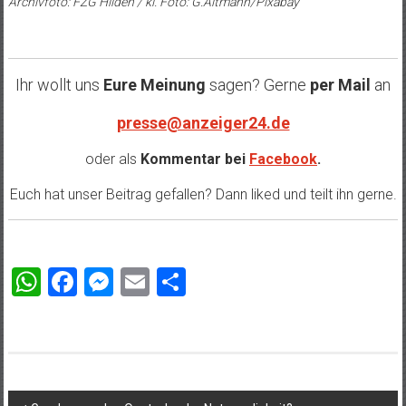
Archivfoto: FZG Hilden /
kl. Foto: G.Altmann/Pixabay
Ihr wollt uns
Eure Meinung
sagen? Gerne
per Mail
an
presse@anzeiger24.de
oder als
Kommentar bei
Facebook
.
Euch hat unser Beitrag gefallen? Dann liked und teilt ihn gerne.
WhatsApp
Facebook
Messenger
Email
Teilen
Beitragsnavigation