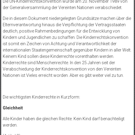
Die UN-Kinder­recht­skon­ven­tion wurde am 20. Novem­ber 1989 von
der Gen­er­alver­samm­lung der Vere­in­ten Natio­nen ver­ab­schiedet.
Die in diesem Dokument niedergelegten Grundsätze machen über die
Elternverantwortung hinaus die Verpflichtung der Vertragsstaaten
deutlich, positive Rahmenbedingungen für die Entwicklung von
Kindern und Jugendlichen zu schaffen. Die Kinderrechtskonvention
ist somit ein Zeichen von Achtung und Verantwortlichkeit der
internationalen Staatengemeinschaft gegenüber Kindern in aller Welt.
Keinem Kind sollen diese Kinderrechte vorenthalten werden.
Kinderrechte sind Menschenrechte. In den 25 Jahren seit der
Verabschiedung der Kinderrechtskonvention von den Vereinten
Nationen ist Vieles erreicht worden. Aber es gibt weiter viel zu tun.
Die wichtigsten Kinderrechte in Kurzform:
Gleichheit
Alle Kinder haben die gleichen Rechte. Kein Kind darf benachteiligt
werden.