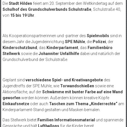
Die
Stadt Hilden
feiert am 20. September den Weltkindertag auf dem
Schulhof des Grundschulverbunds Schulstraße
, Schulstraße 40,
von
15 bis 19 Uhr
.
Als Kooperationspartnerinnen und -partner des
Spielmobils
sind in
diesem Jahr die Jugendeinrichtung
SPE Mühle
, die
Polizei
, der
Kinderschutzbund
, das
Kinderparlament
, das
Familienbüro
Stellwerk
sowie die
Johanniter Unfallhilfe
dabei und natürlich der
Grundschulverbund der Schulstraße.
Geplant sind
verschiedene Spiel- und Kreativangebote
des
Jugendtreffs der SPE Mühle, wie
Torwandschießen
sowie eine
Aktionsfläche, auf der
Schwämme mit bunter Farbe auf eine Wand
geworfen
werden können. Außerdem können kreative Köpfe
Einkaufsnetze
oder auch
Taschen zum Thema „Kinderrechte“
am
Kinderparlament-Stand gestalten und Masken bemalen.
Das Stellwerk bietet
Familien Informationsmaterial
und spannende
Gespräche und hält
Luftballons
für die Kinder bereit.