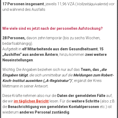
17 Personen insgesamt
, jeweils 11,96 VZÄ (
Vollzeitäquivalente
) vor
und während des Ausfalls
Wie viele sind es jetzt nach der personellen Aufstockung?
28 Personen,
davon zehn temporär (bis zu sechs Wochen,
bedarfsabhängig).
Aufgeteilt in
elf Mitarbeitende aus dem Gesundheitsamt
,
15
„Aushilfen“ aus anderen Ämtern
, hinzu kommen
zwei weitere
Neueinstellungen
.
Wichtig: Die Angaben beziehen sich nur auf das
Team, das
„die
Eingaben tätigt
, die sich unmittelbar auf die
Meldungen zum Robert-
Koch-Institut auswirken („A-Registratur“)
“
, ergänzt der Kreis
Mettmann in seiner Antwort.
Diese Kräfte nehmen also nur die
Daten der gemeldeten Fälle
auf,
die wir
im täglichen Bericht
lesen. Für die
weitere Schritte
(also z.B.
die
Benachrichtigung von gemeldeten Kontaktpersonen
etc.) ist
wiederum
anderes Personal zuständig
.