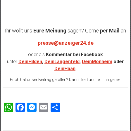
……
Ihr wollt uns
Eure Meinung
sagen? Gerne
per Mail
an
presse@anzeiger24.de
oder als
Kommentar bei
Facebook
unter
DeinHilden
,
DeinLangenfeld
,
DeinMonheim
oder
DeinHaan
.
Euch hat unser Beitrag gefallen? Dann liked und teilt ihn gerne.
WhatsApp
Facebook
Messenger
Email
Teilen