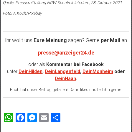
Quelle: Pressemitteilung NRW-Schulministerium, 28. Oktober 2021
Foto: A.Koch/Pixabay
Ihr wollt uns
Eure Meinung
sagen? Gerne
per Mail
an
presse@anzeiger24.de
oder als
Kommentar bei
Facebook
unter
DeinHilden
,
DeinLangenfeld
,
DeinMonheim
oder
DeinHaan
.
Euch hat unser Beitrag gefallen? Dann liked und teilt ihn gerne.
WhatsApp
Facebook
Messenger
Email
Teilen