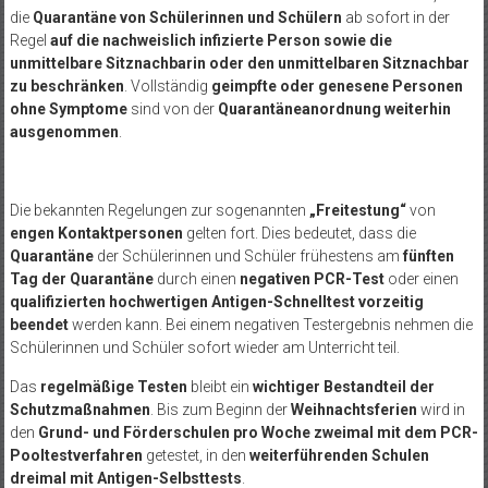
die
Quarantäne von Schülerinnen und Schülern
ab sofort in der
Regel
auf die nachweislich infizierte Person sowie die
unmittelbare Sitznachbarin oder den unmittelbaren Sitznachbar
zu beschränken
. Vollständig
geimpfte oder genesene Personen
ohne Symptome
sind von der
Quarantäneanordnung weiterhin
ausgenommen
.
Die bekannten Regelungen zur sogenannten
„Freitestung“
von
engen Kontaktpersonen
gelten fort. Dies bedeutet, dass die
Quarantäne
der Schülerinnen und Schüler frühestens am
fünften
Tag der Quarantäne
durch einen
negativen PCR-Test
oder einen
qualifizierten hochwertigen Antigen-Schnelltest vorzeitig
beendet
werden kann. Bei einem negativen Testergebnis nehmen die
Schülerinnen und Schüler sofort wieder am Unterricht teil.
Das
regelmäßige Testen
bleibt ein
wichtiger Bestandteil der
Schutzmaßnahmen
. Bis zum Beginn der
Weihnachtsferien
wird in
den
Grund- und Förderschulen pro Woche zweimal mit dem PCR-
Pooltestverfahren
getestet, in den
weiterführenden Schulen
dreimal mit Antigen-Selbsttests
.