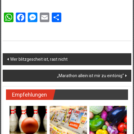
WhatsApp
Facebook
Messenger
Email
Teilen
Beitragsnavigation
Wer blitzgescheit ist, rast nicht
„Marathon allein ist mir zu eintönig“
Empfehlungen