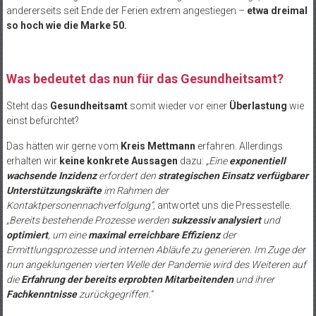
andererseits seit Ende der Ferien extrem angestiegen –
etwa dreimal
so hoch wie die Marke 50.
Was bedeutet das nun für das Gesundheitsamt?
Steht das
Gesundheitsamt
somit wieder vor einer
Überlastung
wie
einst befürchtet?
Das hätten wir gerne vom
Kreis Mettmann
erfahren. Allerdings
erhalten wir
keine konkrete Aussagen
dazu:
„Eine
exponentiell
wachsende Inzidenz
erfordert den
strategischen Einsatz verfügbarer
Unterstützungskräfte
im Rahmen der
Kontaktpersonennachverfolgung“,
antwortet uns die Pressestelle.
„Bereits bestehende Prozesse werden
sukzessiv analysiert
und
optimiert
, um eine
maximal erreichbare Effizienz
der
Ermittlungsprozesse und internen Abläufe zu generieren. Im Zuge der
nun angeklungenen vierten Welle der Pandemie wird des Weiteren auf
die
Erfahrung der bereits erprobten Mitarbeitenden
und ihrer
Fachkenntnisse
zurückgegriffen.“