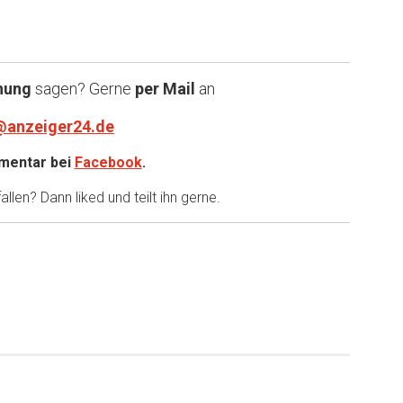
nung
sagen? Gerne
per Mail
an
@anzeiger24.de
entar bei
Facebook
.
llen? Dann liked und teilt ihn gerne.