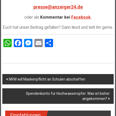
presse@anzeiger24.de
oder als
Kommentar bei
Facebook
.
Euch hat unser Beitrag gefallen? Dann liked und teilt ihn gerne.
WhatsApp
Facebook
Messenger
Email
Teilen
Beitragsnavigation
NRW will Maskenpflicht an Schulen abschaffen
Spendenkonto für Hochwasseropfer: Was ist bisher
angekommen?
Empfehlungen