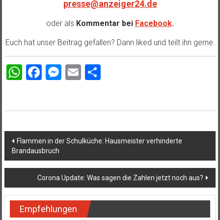
presse@anzeiger24.de
oder als
Kommentar bei
Facebook
.
Euch hat unser Beitrag gefallen? Dann liked und teilt ihn gerne.
WhatsApp
Facebook
Messenger
Email
Teilen
Beitragsnavigation
Flammen in der Schulküche: Hausmeister verhinderte
Brandausbruch
Corona Update: Was sagen die Zahlen jetzt noch aus?
Empfehlungen