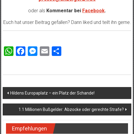
oder als
Kommentar bei
Facebook
.
Euch hat unser Beitrag gefallen? Dann liked und teilt ihn gerne.
WhatsApp
Facebook
Messenger
Email
Teilen
Beitragsnavigation
Hildens Europaplatz – ein Platz der Schande!
1.1 Millionen Bußgelder: Abzocke oder gerechte Strafe?
Empfehlungen