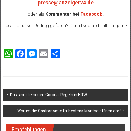
presse@anzeiger24.de
oder als
Kommentar bei
Facebook
.
Euch hat unser Beitrag gefallen? Dann liked und teilt ihn gerne.
WhatsApp
Facebook
Messenger
Email
Teilen
Beitragsnavigation
Das sind die neuen Corona-Regeln in NRW
Warum die Gastronomie frühestens Montag öffnen darf
Empfehlungen