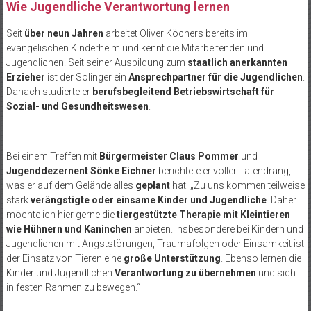
Wie Jugendliche Verantwortung lernen
Seit
über neun Jahren
arbeitet Oliver Köchers bereits im
evangelischen Kinderheim und kennt die Mitarbeitenden und
Jugendlichen. Seit seiner Ausbildung zum
staatlich anerkannten
Erzieher
ist der Solinger ein
Ansprechpartner für die Jugendlichen
.
Danach studierte er
berufsbegleitend Betriebswirtschaft für
Sozial- und Gesundheitswesen
.
Bei einem Treffen mit
Bürgermeister Claus Pommer
und
Jugenddezernent Sönke Eichner
berichtete er voller Tatendrang,
was er auf dem Gelände alles
geplant
hat: „Zu uns kommen teilweise
stark
verängstigte oder einsame Kinder und Jugendliche
. Daher
möchte ich hier gerne die
tiergestützte Therapie mit Kleintieren
wie Hühnern und Kaninchen
anbieten. Insbesondere bei Kindern und
Jugendlichen mit Angststörungen, Traumafolgen oder Einsamkeit ist
der Einsatz von Tieren eine
große Unterstützung
. Ebenso lernen die
Kinder und Jugendlichen
Verantwortung zu übernehmen
und sich
in festen Rahmen zu bewegen.“