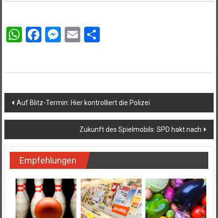
WhatsApp
Facebook
Messenger
Email
Teilen
Beitragsnavigation
Auf Blitz-Termin: Hier kontrolliert die Polizei
Zukunft des Spielmobils: SPD hakt nach
Empfehlungen