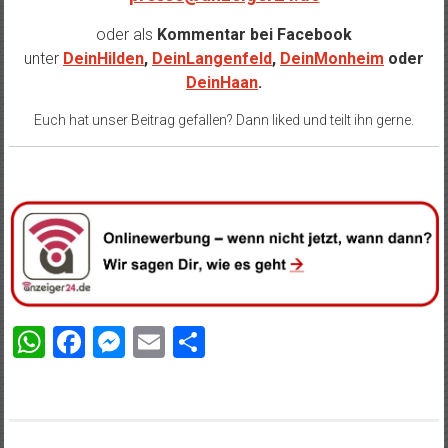
oder als
Kommentar bei
Facebook
unter
DeinHilden
,
DeinLangenfeld
,
DeinMonheim
oder
DeinHaan
.
Euch hat unser Beitrag gefallen? Dann liked und teilt ihn gerne.
WhatsApp
Facebook
Messenger
Email
Teilen