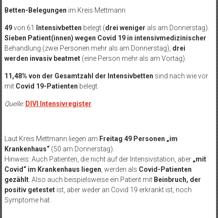
Betten-Belegungen
im Kreis Mettmann
49
von 61
Intensivbetten
belegt (
drei weniger
als am Donnerstag).
Sieben Patient(innen)
wegen Covid 19 in intensivmedizinischer
Behandlung (zwei Personen mehr als am Donnerstag),
drei
werden
invasiv beatmet
(eine Person mehr als am Vortag).
11,48% von der Gesamtzahl der Intensivbetten
sind nach wie vor
mit
Covid 19-Patienten
belegt.
Quelle:
DIVI Intensivregister
Laut Kreis Mettmann liegen am
Freitag 49 Personen „im
Krankenhaus“
(50 am Donnerstag).
Hinweis: Auch Patienten, die nicht auf der Intensivstation, aber
„mit
Covid“ im Krankenhaus liegen
, werden als
Covid-Patienten
gezählt
. Also auch beispielsweise ein Patient mit
Beinbruch, der
positiv getestet
ist, aber weder an Covid 19 erkrankt ist, noch
Symptome hat.