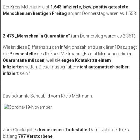
Der Kreis Mettmann gibt
1.643 infizierte, bzw. positiv getestete
Menschen am heutigen Freitag
an; am Donnerstag waren es 1.553.
2.475 „Menschen in Quarantäne“
(am Donnerstag waren es 2.361).
Wie ist diese Differenz zu den Infektionszahlen zu erklären? Dazu sagt
die
Pressestelle
des Kreises Mettmann: „Es gibt Menschen, die
in
Quarantäne müssen
, weil sie
engen Kontakt zu einem
Infizierten
hatten. Diese müssen aber
nicht automatisch selber
infiziert
sein.“
Das bekannte Schaubild vom Kreis Mettmann:
Zum Glück gibt es
keine neuen Todesfälle
.
Damit zählt der Kreis
bislang
797 Verstorbene
.