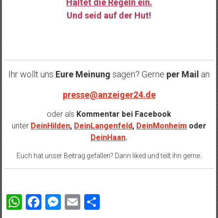
Haltet die Regeln ein.
Und seid auf der Hut!
……
Ihr wollt uns
Eure Meinung
sagen? Gerne
per Mail
an
presse@anzeiger24.de
oder als
Kommentar bei
Facebook
unter
DeinHilden
,
DeinLangenfeld
,
DeinMonheim
oder
DeinHaan
.
Euch hat unser Beitrag gefallen? Dann liked und teilt ihn gerne.
WhatsApp
Facebook
Messenger
Email
Teilen