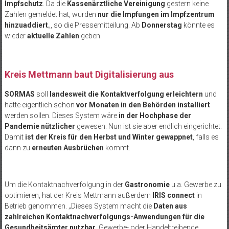
Impfschutz
. Da die
Kassenärztliche Vereinigung
gestern keine
Zahlen gemeldet hat, wurden
nur die Impfungen im Impfzentrum
hinzuaddiert
„, so die Pressemitteilung. Ab
Donnerstag
könnte es
wieder
aktuelle Zahlen
geben.
Kreis Mettmann baut Digitalisierung aus
SORMAS
soll
landesweit die Kontaktverfolgung erleichtern
und
hätte eigentlich schon
vor Monaten in den Behörden installiert
werden sollen. Dieses System wäre
in der Hochphase der
Pandemie nützlicher
gewesen. Nun ist sie aber endlich eingerichtet.
Damit
ist der Kreis für den Herbst und Winter gewappnet
, falls es
dann zu
erneuten Ausbrüchen
kommt.
Um die Kontaktnachverfolgung in der
Gastronomie
u.a. Gewerbe zu
optimieren, hat der Kreis Mettmann außerdem
IRIS connect
in
Betrieb genommen. „Dieses System macht die
Daten aus
zahlreichen Kontaktnachverfolgungs-Anwendungen für die
Gesundheitsämter nutzbar
. Gewerbe- oder Handeltreibende