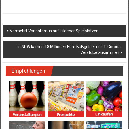
Beitragsnavigation
Vermehrt Vandalismus auf Hildener Spielplätzen
In NRW kamen 18 Millionen Euro Bußgelder durch Corona-
Verstöße zusammen
Empfehlungen