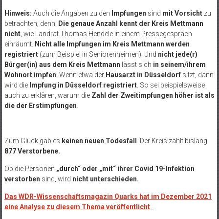
Hinweis:
Auch die Angaben zu den
Impfungen
sind
mit Vorsicht
zu
betrachten, denn:
Die genaue Anzahl kennt der Kreis Mettmann
nicht
, wie Landrat Thomas Hendele in einem Pressegespräch
einräumt.
Nicht alle Impfungen im Kreis Mettmann werden
registriert
(zum Beispiel in Seniorenheimen). Und
nicht jede(r)
Bürger(in) aus dem Kreis Mettmann
lässt sich
in seinem/ihrem
Wohnort impfen
. Wenn etwa der
Hausarzt in Düsseldorf
sitzt, dann
wird die
Impfung in Düsseldorf registriert
. So sei beispielsweise
auch zu erklären, warum die
Zahl der Zweitimpfungen höher ist als
die der Erstimpfungen
.
Zum Glück gab es
keinen neuen Todesfall
.
Der Kreis zählt bislang
877 Verstorbene
.
Ob die Personen
„durch“ oder „mit“ ihrer Covid 19-Infektion
verstorben
sind, wird
nicht unterschieden.
Das WDR-Wissenschaftsmagazin Quarks hat im Dezember 2021
eine Analyse zu diesem Thema veröffentlicht
.