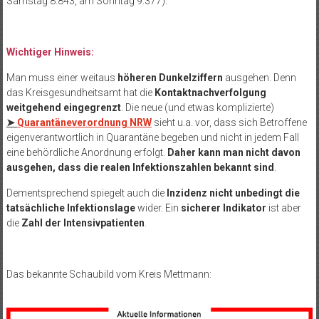
Samstag 8.843, am Sonntag 9.377).
Wichtiger Hinweis:
Man muss einer weitaus
höheren Dunkelziffern
ausgehen. Denn
das Kreisgesundheitsamt hat die
Kontaktnachverfolgung
weitgehend eingegrenzt
. Die neue (und etwas komplizierte)
➤
Quarantäneverordnung NRW
sieht u.a. vor, dass sich Betroffene
eigenverantwortlich in Quarantäne begeben und nicht in jedem Fall
eine behördliche Anordnung erfolgt.
Daher kann man nicht davon
ausgehen, dass die realen Infektionszahlen bekannt sind
.
Dementsprechend spiegelt auch die
Inzidenz nicht unbedingt die
tatsächliche Infektionslage
wider. Ein
sicherer Indikator
ist aber
die
Zahl der Intensivpatienten
.
Das bekannte Schaubild vom Kreis Mettmann: