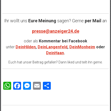
Ihr wollt uns
Eure Meinung
sagen? Gerne
per Mail
an
presse@anzeiger24.de
oder als
Kommentar bei
Facebook
unter
DeinHilden
,
DeinLangenfeld
,
DeinMonheim
oder
DeinHaan
.
Euch hat unser Beitrag gefallen? Dann liked und teilt ihn gerne.
WhatsApp
Facebook
Messenger
Email
Teilen