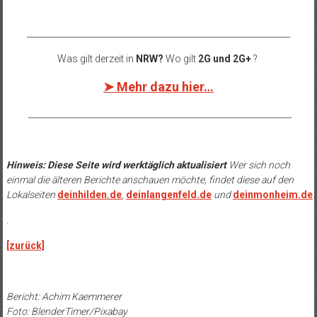
______________________________________________________________
Was gilt derzeit in
NRW?
Wo gilt
2G und 2G+
?
➤ Mehr dazu hier…
______________________________________________________________
Hinweis: Diese Seite wird werktäglich aktualisiert
Wer sich noch
einmal die älteren Berichte anschauen möchte, findet diese auf den
Lokalseiten
deinhilden.de
,
deinlangenfeld.de
und
deinmonheim.de
.
.
[zurück]
Bericht: Achim Kaemmerer
Foto: BlenderTimer/Pixabay