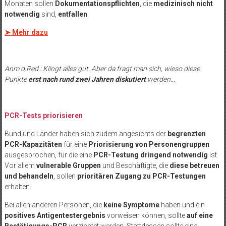
Monaten sollen
Dokumentationspflichten
, die
medizinisch nicht
notwendig
sind,
entfallen
.
➤ Mehr dazu
Anm.d.Red.: Klingt alles gut. Aber da fragt man sich, wieso diese
Punkte
erst nach rund zwei Jahren diskutiert
werden…
PCR-Tests priorisieren
Bund und Länder haben sich zudem angesichts der
begrenzten
PCR-Kapazitäten
für eine
Priorisierung von Personengruppen
ausgesprochen, für die eine
PCR-Testung dringend notwendig
ist.
Vor allem
vulnerable Gruppen
und Beschäftigte, die
diese betreuen
und behandeln
, sollen
prioritären Zugang zu PCR-Testungen
erhalten.
Bei allen anderen Personen, die
keine Symptome
haben und ein
positives Antigentestergebnis
vorweisen können, sollte
auf eine
Bestätigungs-PCR
verzichtet werden. Stattdessen sollte eine