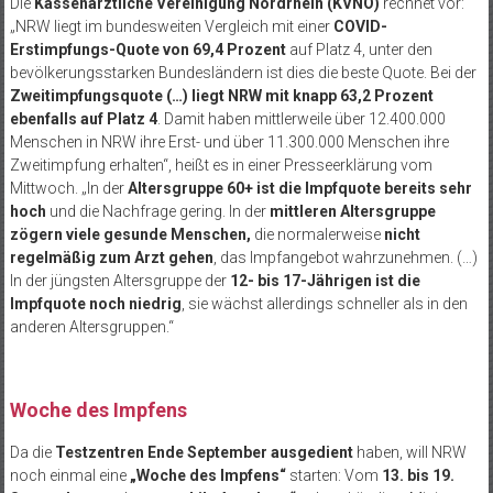
Die
Kassenärztliche Vereinigung Nordrhein (KVNO)
rechnet vor:
„NRW liegt im bundesweiten Vergleich mit einer
COVID-
Erstimpfungs-Quote von 69,4 Prozent
auf Platz 4, unter den
bevölkerungsstarken Bundesländern ist dies die beste Quote. Bei der
Zweitimpfungsquote (…) liegt NRW mit knapp 63,2 Prozent
ebenfalls auf Platz 4
. Damit haben mittlerweile über 12.400.000
Menschen in NRW ihre Erst- und über 11.300.000 Menschen ihre
Zweitimpfung erhalten“, heißt es in einer Presseerklärung vom
Mittwoch. „In der
Altersgruppe 60+ ist die Impfquote bereits sehr
hoch
und die Nachfrage gering. In der
mittleren Altersgruppe
zögern viele gesunde Menschen,
die normalerweise
nicht
regelmäßig zum Arzt gehen
, das Impfangebot wahrzunehmen. (…)
In der jüngsten Altersgruppe der
12- bis 17-Jährigen ist die
Impfquote noch niedrig
, sie wächst allerdings schneller als in den
anderen Altersgruppen.“
Woche des Impfens
Da die
Testzentren Ende September ausgedient
haben, will NRW
noch einmal eine
„Woche des Impfens“
starten: Vom
13. bis 19.