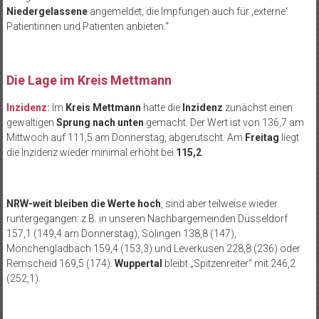
Niedergelassene
angemeldet, die Impfungen auch für ‚externe‘
Patientinnen und Patienten anbieten.“
.
Die Lage im Kreis Mettmann
Inzidenz:
Im
Kreis Mettmann
hatte die
Inzidenz
zunächst einen
gewaltigen
Sprung nach unten
gemacht. Der Wert ist von 136,7 am
Mittwoch auf 111,5 am Donnerstag, abgerutscht. Am
Freitag
liegt
die Inzidenz wieder minimal erhöht bei
115,2
.
NRW-weit bleiben die Werte hoch
, sind aber teilweise wieder
runtergegangen: z.B. in unseren Nachbargemeinden Düsseldorf
157,1 (149,4 am Donnerstag), Solingen 138,8 (147),
Mönchengladbach 159,4 (153,3) und Leverkusen 228,8 (236) oder
Remscheid 169,5 (174).
Wuppertal
bleibt „Spitzenreiter“ mit 246,2
(252,1).