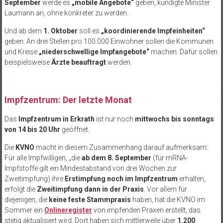
September
werde es
„mobile Angebote“
geben, kündigte Minister
Laumann an, ohne konkreter zu werden.
Und ab dem
1. Oktober
soll es
„koordinierende Impfeinheiten“
geben: An drei Stellen pro 100.000 Einwohner sollen die Kommunen
und Kreise
„niederschwellige Impfangebote“
machen. Dafür sollen
beispielsweise
Ärzte beauftragt
werden.
Impfzentrum: Der letzte Monat
Das
Impfzentrum in Erkrath
ist nur noch
mittwochs bis sonntags
von 14 bis 20 Uhr
geöffnet.
Die
KVNO
macht in diesem Zusammenhang darauf aufmerksam:
Für alle Impfwilligen, „die
ab dem 8. September
(für mRNA-
Impfstoffe gilt ein Mindestabstand von drei Wochen zur
Zweitimpfung) ihre
Erstimpfung noch im Impfzentrum
erhalten,
erfolgt die
Zweitimpfung dann in der Praxis
. Vor allem für
diejenigen, die
keine feste Stammpraxis
haben, hat die KVNO im
Sommer ein
Onlineregister
von impfenden Praxen erstellt, das
stetig aktualisiert wird. Dort haben sich mittlerweile über
1.200