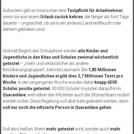
Außerdem gibt es inzwischen eine
Testpflicht für Arbeitnehmer
,
wenn sie aus einem
Urlaub zurück kehren
, der länger als fünf Tage
dauerte – ungeachtet, ob sie in ein anderes Land entfleucht oder
daheim geblieben sind.
Und seit Beginn des Schuljahres werden
alle Kinder und
Jugendliche in den Kitas und Schulen zweimal wöchentlich
getestet
– „mehr und verlässlicher als andere
Bevölkerungsgruppen“, betonte Laumann. Bei
1,85 Millionen
Kindern und Jugendlichen ergibt dies 3,7 Millionen Tests pro
Woche
. In der vergangenen Woche wurden dabei
knapp 6500
Schüler positiv getestet
. 30.000 Schüler mussten daraufhin in
Quarantäne
, weil neben den Infizierten auch die Sitznachbarn isoliert
werden sollen. Diese Regelung soll aber bald geändert werden; dann
soll nur noch die infizierte Person in Quarantäne gehen.
Soll also heißen: Wenn
mehr getestet
wird, werden auch
mehr