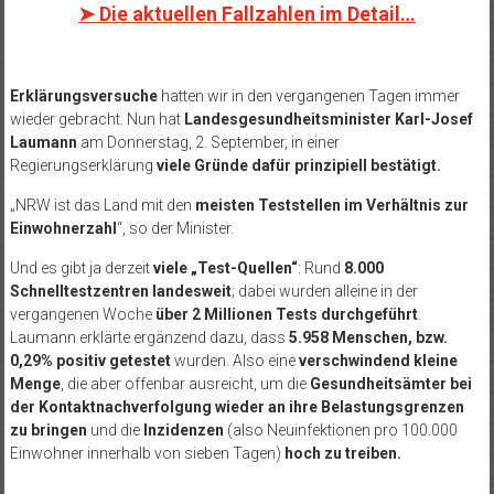
➤
Die aktuellen Fallzahlen im Detail…
Erklärungsversuche
hatten wir in den vergangenen Tagen immer
wieder gebracht. Nun hat
Landesgesundheitsminister Karl-Josef
Laumann
am Donnerstag, 2. September, in einer
Regierungserklärung
viele Gründe dafür prinzipiell bestätigt.
„NRW ist das Land mit den
meisten Teststellen im Verhältnis zur
Einwohnerzahl
“, so der Minister.
Und es gibt ja derzeit
viele „Test-Quellen“
: Rund
8.000
Schnelltestzentren landesweit
; dabei wurden alleine in der
vergangenen Woche
über 2 Millionen Tests durchgeführt
.
Laumann erklärte ergänzend dazu, dass
5.958 Menschen, bzw.
0,29% positiv getestet
wurden. Also eine
verschwindend kleine
Menge
, die aber offenbar ausreicht, um die
Gesundheitsämter bei
der Kontaktnachverfolgung wieder an ihre Belastungsgrenzen
zu bringen
und die
Inzidenzen
(also Neuinfektionen pro 100.000
Einwohner innerhalb von sieben Tagen)
hoch zu treiben.