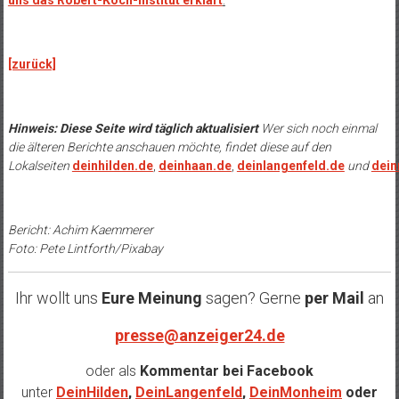
[zurück]
Hinweis: Diese Seite wird täglich aktualisiert
Wer sich noch einmal
die älteren Berichte anschauen möchte, findet diese auf den
Lokalseiten
deinhilden.de
,
deinhaan.de
,
deinlangenfeld.de
und
dei
Bericht: Achim Kaemmerer
Foto: Pete Lintforth/Pixabay
Ihr wollt uns
Eure Meinung
sagen? Gerne
per Mail
an
presse@anzeiger24.de
oder als
Kommentar bei
Facebook
unter
DeinHilden
,
DeinLangenfeld
,
DeinMonheim
oder