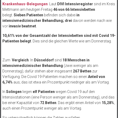
Krankenhaus-Belegungen
:
Laut
DIVI Intensivregister
sind im Kreis
Mettmann am heutigen Freitag
46 von 66 Intensivbetten
belegt.
Sieben Patienten
befinden sich dabei
in
intensivmedizinischer Behandlung;
drei
davon werden nach wie
vor
invasiv beatmet
.
10,61% von der Gesamtzahl der Intensivbetten sind mit Covid 19-
Patienten belegt
. Dies sind die gleichen Werte wie am Donnerstag.
Zum
Vergleich
: In
Düsseldorf
sind
18 Menschen in
intensivmedizinischer Behandlung
(zwei weniger als am
Donnerstag); dafür stehen aber insgesamt
267 Betten
zur
Verfügung. Die Covid 19-Patienten machen so einen
Anteil von
6,74%
aus; das ist etwa ein Prozentpunkt niedriger als am Vortag.
In
Solingen
liegen
elf Patienten
wegen Covid 19 auf den
Intensivstationen (eine Person weniger als am Donnerstag), und das
bei einer Kapazität von
72 Betten
. Das ergibt einen Anteil von
15,28%
,
auch einen Prozentpunkt weniger als am Vortag.
So unterschiedlich können die Zahlen ausfallen…