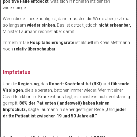
positive Fälle entdeckt
, was sich in höheren Inzidenzen
widerspiegelt.
Wenn diese These richtig ist, dann müssten die Werte aber jetzt mal
so langsam
wieder sinken
. Das ist derzeit jedoch
nicht erkennbar,
Minister Laumann rechnet aber damit.
Immerhin: Die
Hospitalisierungsrate
ist aktuell im Kreis Mettmann
noch
relativ überschaubar.
Impfstatus
Und die
Regierung
, das
Robert-Koch-Institut (RKI)
und
führende
Virologen
, die sie beraten, betonen immer wieder: Wer mit einer
Covid-Infektion im Krankenhaus liegt, ist meistens nicht vollständig
geimpft.
86% der Patienten (landesweit) haben keinen
Impfschutz,
sagte Laumann in seiner gestrigen Rede: „Und
jeder
dritte Patient ist zwischen 19 und 50 Jahre alt.“