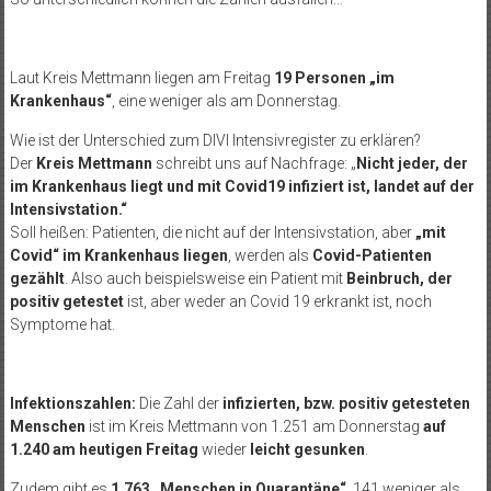
Laut Kreis Mettmann liegen am Freitag
19 Personen „im
Krankenhaus“
, eine weniger als am Donnerstag.
Wie ist der Unterschied zum DIVI Intensivregister zu erklären?
Der
Kreis Mettmann
schreibt uns auf Nachfrage: „
Nicht jeder, der
im Krankenhaus liegt und mit Covid19 infiziert ist, landet auf der
Intensivstation.“
Soll heißen: Patienten, die nicht auf der Intensivstation, aber
„mit
Covid“ im Krankenhaus liegen
, werden als
Covid-Patienten
gezählt
. Also auch beispielsweise ein Patient mit
Beinbruch, der
positiv getestet
ist, aber weder an Covid 19 erkrankt ist, noch
Symptome hat.
Infektionszahlen:
Die Zahl der
infizierten, bzw. positiv getesteten
Menschen
ist im Kreis Mettmann von 1.251 am Donnerstag
auf
1.240 am heutigen Freitag
wieder
leicht gesunken
.
Zudem gibt es
1.763 „Menschen in Quarantäne“
, 141 weniger als