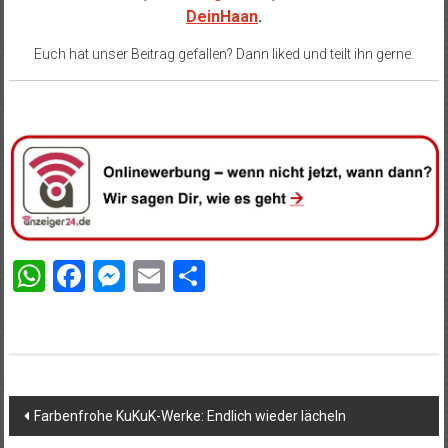
DeinHaan
.
Euch hat unser Beitrag gefallen? Dann liked und teilt ihn gerne.
WhatsApp
Facebook
Messenger
Email
Teilen
Beitragsnavigation
Farbenfrohe KuKuK-Werke: Endlich wieder lächeln