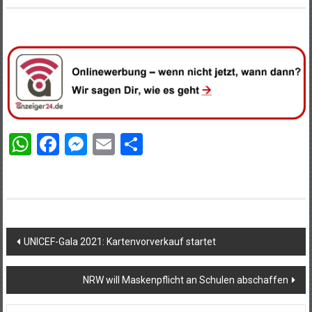
WhatsApp
Facebook
Messenger
Email
Teilen
Beitragsnavigation
UNICEF-Gala 2021: Kartenvorverkauf startet
NRW will Maskenpflicht an Schulen abschaffen