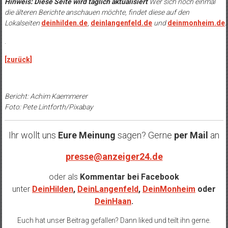
Hinweis: Diese Seite wird täglich aktualisiert
Wer sich noch einmal
die älteren Berichte anschauen möchte, findet diese auf den
Lokalseiten
deinhilden.de
,
deinlangenfeld.de
und
deinmonheim.de
.
.
[zurück]
Bericht: Achim Kaemmerer
Foto: Pete Lintforth/Pixabay
Ihr wollt uns
Eure Meinung
sagen? Gerne
per Mail
an
presse@anzeiger24.de
oder als
Kommentar bei
Facebook
unter
DeinHilden
,
DeinLangenfeld
,
DeinMonheim
oder
DeinHaan
.
Euch hat unser Beitrag gefallen? Dann liked und teilt ihn gerne.