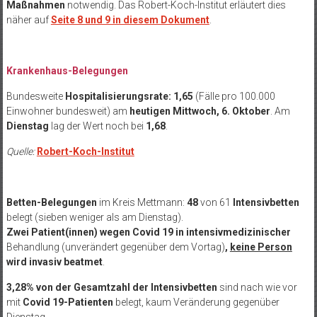
Maßnahmen
notwendig. Das Robert-Koch-Institut erläutert dies
näher auf
Seite 8 und 9 in diesem Dokument
.
Krankenhaus-Belegungen
Bundesweite
Hospitalisierungsrate: 1,65
(Fälle pro 100.000
Einwohner bundesweit) am
heutigen Mittwoch, 6. Oktober
. Am
Dienstag
lag der Wert noch bei
1,68
.
Quelle:
Robert-Koch-Institut
Betten-Belegungen
im Kreis Mettmann:
48
von 61
Intensivbetten
belegt (sieben weniger als am Dienstag).
Zwei Patient(innen)
wegen Covid 19 in intensivmedizinischer
Behandlung (unverändert gegenüber dem Vortag)
,
keine Person
wird
invasiv beatmet
.
3,28% von der Gesamtzahl der Intensivbetten
sind nach wie vor
mit
Covid 19-Patienten
belegt, kaum Veränderung gegenüber
Dienstag.