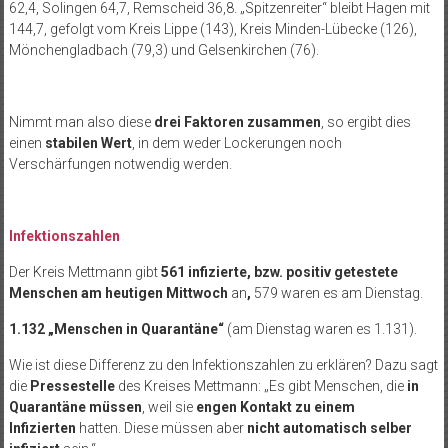
62,4, Solingen 64,7, Remscheid 36,8. „Spitzenreiter“ bleibt Hagen mit
144,7, gefolgt vom Kreis Lippe (143), Kreis Minden-Lübecke (126),
Mönchengladbach (79,3) und Gelsenkirchen (76).
Nimmt man also diese
drei Faktoren zusammen
, so ergibt dies
einen
stabilen Wert
, in dem weder Lockerungen noch
Verschärfungen notwendig werden.
Infektionszahlen
Der Kreis Mettmann gibt
561 infizierte, bzw. positiv getestete
Menschen am heutigen Mittwoch
an
,
579 waren es am Dienstag.
1.132 „Menschen in Quarantäne“
(am Dienstag waren es 1.131).
Wie ist diese Differenz zu den Infektionszahlen zu erklären? Dazu sagt
die
Pressestelle
des Kreises Mettmann: „Es gibt Menschen, die
in
Quarantäne müssen
, weil sie
engen Kontakt zu einem
Infizierten
hatten. Diese müssen aber
nicht automatisch selber