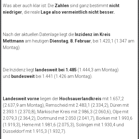
Was aber auch klar ist: Die
Zahlen
sind ganz bestimmt
nicht
niedriger
, die reale
Lage also vermeintlich nicht besser.
Nach der aktuellen Datenlage liegt die
Inzidenz im Kreis
Mettmann
am heutigen
Dienstag
,
8. Februar
, bei 1.420,1 (1.347 am
Montag).
Die Inzidenz liegt
landesweit bei 1.485
(1.444,3 am Montag)
und
bundesweit
bei 1.441 (1.426 am Montag).
Landesweit
vorne
liegen der
Hochsauerlandkreis
mit 1.657,2
(2.637,9 am Montag), Remscheid mit 2.483,1 (2.334,2), Düren mit
2.393.1 (2.370,8), Märkischer Kreis mit 2.986,3 (2.060,6), Olpe mit
2.079,3 (2.364,2), Dortmund mit 2.050 (2.041,7), Borken mit 1.993,6
(1.919,3), Herne mit 1.981,6 (2.075,3), Solingen mit 1.930,4 und
Düsseldorf mit 1.915,3 (1.932,7).