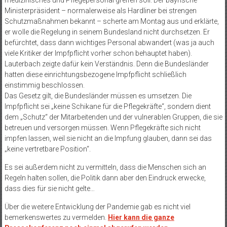
Ministerpräsident – normalerweise als Hardliner bei strengen
Schutzmaßnahmen bekannt – scherte am Montag aus und erklärte,
er wolle die Regelung in seinem Bundesland nicht durchsetzen. Er
befürchtet, dass dann wichtiges Personal abwandert (was ja auch
viele Kritiker der Impfpflicht vorher schon behauptet haben).
Lauterbach zeigte dafür kein Verständnis. Denn die Bundesländer
hatten diese einrichtungsbezogene Impfpflicht schließlich
einstimmig beschlossen.
Das Gesetz gilt, die Bundesländer müssen es umsetzen. Die
Impfpflicht sei „keine Schikane für die Pflegekräfte“, sondern dient
dem „Schutz“ der Mitarbeitenden und der vulnerablen Gruppen, die sie
betreuen und versorgen müssen. Wenn Pflegekräfte sich nicht
impfen lassen, weil sie nicht an die Impfung glauben, dann sei das
„keine vertretbare Position“.
Es sei außerdem nicht zu vermitteln, dass die Menschen sich an
Regeln halten sollen, die Politik dann aber den Eindruck erwecke,
dass dies für sie nicht gelte…
Über die weitere Entwicklung der Pandemie gab es nicht viel
bemerkenswertes zu vermelden.
Hier kann die ganze