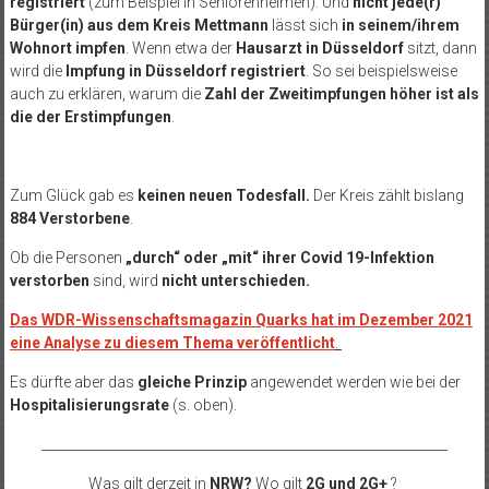
registriert
(zum Beispiel in Seniorenheimen). Und
nicht jede(r)
Bürger(in) aus dem Kreis Mettmann
lässt sich
in seinem/ihrem
Wohnort impfen
. Wenn etwa der
Hausarzt in Düsseldorf
sitzt, dann
wird die
Impfung in Düsseldorf registriert
. So sei beispielsweise
auch zu erklären, warum die
Zahl der Zweitimpfungen höher ist als
die der Erstimpfungen
.
Zum Glück gab es
keinen neuen Todesfall.
Der Kreis zählt bislang
884 Verstorbene
.
Ob die Personen
„durch“ oder „mit“ ihrer Covid 19-Infektion
verstorben
sind, wird
nicht unterschieden.
Das WDR-Wissenschaftsmagazin Quarks hat im Dezember 2021
eine Analyse zu diesem Thema veröffentlicht
.
Es dürfte aber das
gleiche Prinzip
angewendet werden wie bei der
Hospitalisierungsrate
(s. oben).
______________________________________________________________
Was gilt derzeit in
NRW?
Wo gilt
2G und 2G+
?