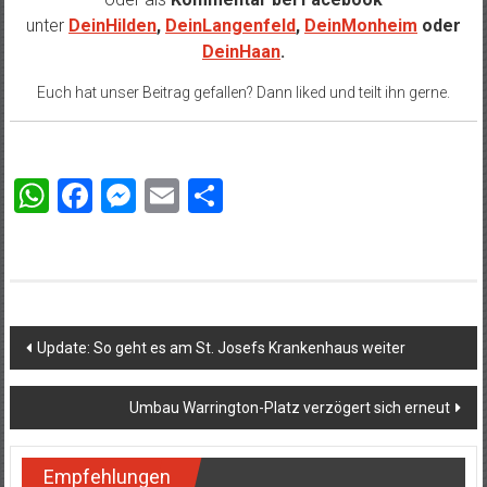
unter
DeinHilden
,
DeinLangenfeld
,
DeinMonheim
oder
DeinHaan
.
Euch hat unser Beitrag gefallen? Dann liked und teilt ihn gerne.
WhatsApp
Facebook
Messenger
Email
Teilen
Beitragsnavigation
Update: So geht es am St. Josefs Krankenhaus weiter
Umbau Warrington-Platz verzögert sich erneut
Empfehlungen