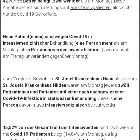
42
von 58
Betten
belegt
(
zwei weniger
als am Montag). Diese
Angabe bezieht sich allerdings auf
alle Intensivpatienten
, also nicht
nur die Covid 19-Betroffene.
Neun Patient(innen) sind
wegen Covid 19 in
intensivmedizinischer
Behandlung (
eine Person mehr
als am
Montag),
drei Personen werden
invasiv beatmet
(zwei mehr als
am Freitag, unverändert gegenüber Montag).
Zum Vergleich: Sowohl im
St. Josef Krankenhaus Haan
als auch im
St. Josefs Krankenhaus Hilden
waren am Montag jeweils
zwölf
Patientinnen und Patienten
mit einer nach nachgewiesenen
Covid-19-Infektion
in
stationärer Behandlung
. Jeweils
eine
Person
davon muss
intensivmedizinisch
betreut werden.
15,52% von der Gesamtzahl der Intensivbetten
sind nach wie vor
mit
Covid 19-Patienten
belegt (14.04% am Montag, da lag