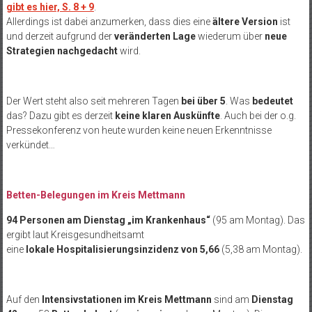
gibt es hier, S. 8 + 9
.
Allerdings ist dabei anzumerken, dass dies eine
ältere Version
ist
und derzeit aufgrund der
veränderten Lage
wiederum über
neue
Strategien nachgedacht
wird.
Der Wert steht also seit mehreren Tagen
bei über 5
. Was
bedeutet
das? Dazu gibt es derzeit
keine klaren Auskünfte
. Auch bei der o.g.
Pressekonferenz von heute wurden keine neuen Erkenntnisse
verkündet…
Betten-Belegungen im Kreis Mettmann
94 Personen am Dienstag „im Krankenhaus“
(95 am Montag). Das
ergibt laut Kreisgesundheitsamt
eine
lokale Hospitalisierungsinzidenz von 5,66
(5,38 am Montag).
Auf den
Intensivstationen im Kreis Mettmann
sind am
Dienstag