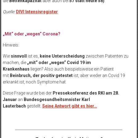
die
Bettenkapazität
aber auch bei
57 statt heute 58)
.
Quelle:
DIVI Intensivregister
„Mit“ oder „wegen“ Corona?
Hinweis:
Wie
sinnvoll
ist es,
keine Unterscheidung
zwischen Patienten zu
machen, die
„mit“ oder „wegen“ Covid 19 im
Krankenhaus
liegen? Also auch beispielsweise ein Patient
mit
Beinbruch, der positiv getestet
ist, aber weder an Covid 19
erkrankt ist, noch Symptome hat.
Diese Frage wurde bei der
Pressekonferenz des RKI am 28.
Januar
an
Bundesgesundheitsmnister Karl
Lauterbach
gestellt.
Seine Antwort gibt es hier…
__________________________________________________________