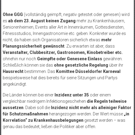
Ohne GGG
(vollständig geimpft, negativ getestet oder genesen) wird
es
ab dem 23. August
keinen Zugang
mehr zu Krankenhäusern,
Seniorenheimen, Events aller Art in Innenräumen, Gottesdiensten,
Fitnessstudios, Innengastronomie etc. geben. Konkreter wurde es
nicht; da haben sich Organisatoren sicherlich etwas
mehr
Planungssicherheit gewünscht
. Zu erwarten ist aber, dass
Veranstalter, Clubbesitzer, Gastronomen, Kinobetreiber etc.
ohnehin nur noch
Geimpfte oder Genesene Einlass
gewähren.
Schließlich können sie das
ohne gesetzliche Regelung
über ihr
Hausrecht
bestimmen. Das
Komittee Düsseldorfer Karneval
beispielsweise hat dies bereits für seine Sitzungen und Partys
angekündigt.
Die Länder können bei einer
Inzidenz unter 35
oder einem
vergleichbar niedrigem Infektionsgeschehen
die Regeln teilweise
aussetzen
. Dabei soll die
Inzidenz nicht mehr als alleiniger Faktor
für Schutzmaßnahmen
herangezogen werden. Der Wert müsse
„in
Korrelation“ zu Krankenhausbelegungen
gesetzt werden – was
genau das bedeutet, ließen die Politiker aber offen.