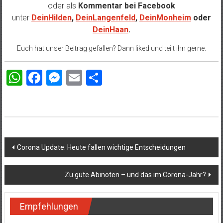
oder als
Kommentar bei
Facebook
unter
DeinHilden
,
DeinLangenfeld
,
DeinMonheim
oder
DeinHaan
.
Euch hat unser Beitrag gefallen? Dann liked und teilt ihn gerne.
WhatsApp
Facebook
Messenger
Email
Teilen
Beitragsnavigation
Corona Update: Heute fallen wichtige Entscheidungen
Zu gute Abinoten – und das im Corona-Jahr?
Empfehlungen