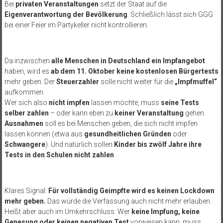
Bei
privaten Veranstaltungen
setzt der Staat auf die
Eigenverantwortung der Bevölkerung
. Schließlich lässt sich GGG
bei einer Feier im Partykeller nicht kontrollieren.
Da inzwischen
alle Menschen in Deutschland ein Impfangebot
haben, wird es
ab dem 11. Oktober keine kostenlosen Bürgertests
mehr geben. Der
Steuerzahler
solle nicht weiter für die
„Impfmuffel“
aufkommen.
Wer sich also
nicht impfen
lassen möchte, muss
seine Tests
selber zahlen
– oder kann eben zu
keiner Veranstaltung
gehen.
Ausnahmen
soll es bei Menschen geben, die sich nicht impfen
lassen können (etwa aus
gesundheitlichen Gründen
oder
Schwangere
). Und natürlich sollen
Kinder bis zwölf Jahre ihre
Tests in den Schulen nicht zahlen
.
Klares Signal:
Für vollständig Geimpfte wird es keinen Lockdown
mehr geben.
Das würde die Verfassung auch nicht mehr erlauben.
Heißt aber auch im Umkehrschluss: Wer
keine Impfung, keine
Genesung oder keinen negativen Test
vorweisen kann, muss