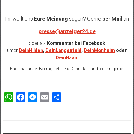
Ihr wollt uns
Eure Meinung
sagen? Gerne
per Mail
an
presse@anzeiger24.de
oder als
Kommentar bei
Facebook
unter
DeinHilden
,
DeinLangenfeld
,
DeinMonheim
oder
DeinHaan
.
Euch hat unser Beitrag gefallen? Dann liked und teilt ihn gerne.
WhatsApp
Facebook
Messenger
Email
Teilen