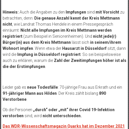
Hinweis:
Auch die Angaben zu den
Impfungen
sind
mit Vorsicht
zu
betrachten, denn:
Die genaue Anzahl kennt der Kreis Mettmann
nicht
, wie Landrat Thomas Hendele in einem Pressegespräch
einräumt.
Nicht alle Impfungen im Kreis Mettmann werden
registriert
(zum Beispiel in Seniorenheimen). Und
nicht jede(r)
Bürger(in) aus dem Kreis Mettmann
lässt sich
in seinem/ihrem
Wohnort impfen
. Wenn etwa der
Hausarzt in Düsseldorf
sitzt, dann
wird die
Impfung in Düsseldorf registriert
. So sei beispielsweise
auch zu erklären, warum die
Zahl der Zweitimpfungen höher ist als
die der Erstimpfungen
.
Leider gab es
neue Todesfälle
:
70-jährige Frau aus Erkrath und
ein
91-jähriger Mann aus Hilden
.
Der Kreis zählt bislang
890
Verstorbene
.
Ob die Personen
„durch“ oder „mit“ ihrer Covid 19-Infektion
verstorben
sind, wird
nicht unterschieden.
Das WDR-Wissenschaftsmagazin Quarks hat im Dezember 2021