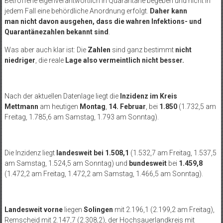
Betroffene eigenverantwortlich in Quarantäne begeben und nicht in
jedem Fall eine behördliche Anordnung erfolgt.
Daher kann
man nicht davon ausgehen, dass die wahren Infektions- und
Quarantänezahlen bekannt sind
.
Was aber auch klar ist: Die
Zahlen
sind ganz bestimmt
nicht
niedriger
, die reale
Lage also vermeintlich nicht besser.
Nach der aktuellen Datenlage liegt die
Inzidenz im Kreis
Mettmann
am heutigen
Montag
,
14. Februar
, bei
1.850
(1.732,5 am
Freitag, 1.785,6 am Samstag, 1.793 am Sonntag).
Die Inzidenz liegt
landesweit bei 1.508,1
(1.532,7 am Freitag, 1.537,5
am Samstag, 1.524,5 am Sonntag) und
bundesweit
bei
1.459,8
(1.472,2 am Freitag, 1.472,2 am Samstag, 1.466,5 am Sonntag).
Landesweit
vorne
liegen
Solingen
mit 2.196,1 (2.199,2 am Freitag),
Remscheid mit 2.147,7 (2.308,2), der Hochsauerlandkreis mit