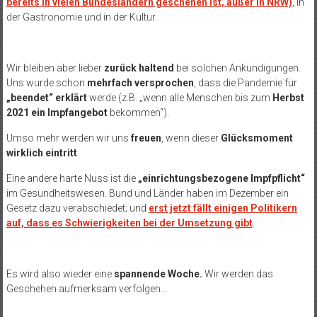
bereits in vielen Bundesländern geschehen ist, außer in NRW)
, in
der Gastronomie und in der Kultur.
Wir bleiben aber lieber
zurück haltend
bei solchen Ankündigungen.
Uns wurde schon
mehrfach versprochen
, dass die Pandemie für
„beendet“ erklärt
werde (z.B. „wenn alle Menschen bis zum
Herbst
2021 ein Impfangebot
bekommen“).
Umso mehr werden wir uns
freuen
, wenn dieser
Glücksmoment
wirklich eintritt
.
Eine andere harte Nuss ist die
„einrichtungsbezogene
Impfpflicht“
im Gesundheitswesen. Bund und Länder haben im Dezember ein
Gesetz dazu verabschiedet; und
erst jetzt fällt einigen Politikern
auf, dass es Schwierigkeiten bei der Umsetzung gibt
.
Es wird also wieder eine
spannende Woche.
Wir werden das
Geschehen aufmerksam verfolgen…
.