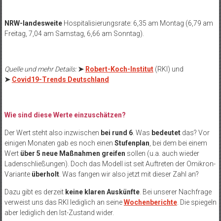
NRW-landesweite
Hospitalisierungsrate: 6,35 am Montag (6,79 am
Freitag, 7,04 am Samstag, 6,66 am Sonntag).
Quelle und mehr Details:
➤
Robert-Koch-Institut
(RKI) und
➤
Covid19-Trends Deutschland
Wie sind diese Werte einzuschätzen?
Der Wert steht also inzwischen
bei rund 6
. Was
bedeutet
das? Vor
einigen Monaten gab es noch einen
Stufenplan
, bei dem bei einem
Wert
über 5 neue Maßnahmen greifen
sollen (u.a. auch wieder
Ladenschließungen). Doch das Modell ist seit Auftreten der Omikron-
Variante
überholt
. Was fangen wir also jetzt mit dieser Zahl an?
Dazu gibt es derzeit
keine klaren Auskünfte
. Bei unserer Nachfrage
verweist uns das RKI lediglich an seine
Wochenberichte
. Die spiegeln
aber lediglich den Ist-Zustand wider.