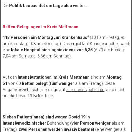
Die
Politik beobachtet die Lage also weiter
…
Betten-Belegungen im Kreis Mettmann
113 Personen am Montag „im Krankenhaus“
(101 am Freitag, 95
am Samstag, 108 am Sonntag). Das ergibt laut Kreisgesundheitsamt
eine
lokale Hospitalisierungsinzidenz von 6,35
(6,79 am Freitag,
7,04 am Samstag, 6,66 am Sonntag).
Auf den
Intensivstationen im Kreis Mettmann
sind am
Montag
51
von 60
Betten
belegt
(
fünf weniger
als am Freitag). Diese
Angabe bezieht sich allerdings auf
alle Intensivpatienten
, also nicht
nur die Covid 19-Betroffene.
Sieben Patient(innen) sind
wegen Covid 19 in
intensivmedizinischer
Behandlung (
vier Person weniger
als am
Freitag),
zwei Personen werden
invasiv beatmet
(eine weniger als