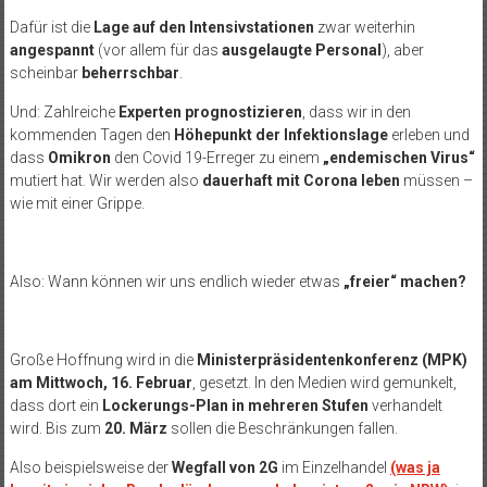
Dafür ist die
Lage auf den Intensivstationen
zwar weiterhin
angespannt
(vor allem für das
ausgelaugte Personal
), aber
scheinbar
beherrschbar
.
Und: Zahlreiche
Experten prognostizieren
, dass wir in den
kommenden Tagen den
Höhepunkt der Infektionslage
erleben und
dass
Omikron
den Covid 19-Erreger zu einem
„endemischen Virus“
mutiert hat. Wir werden also
dauerhaft mit Corona leben
müssen –
wie mit einer Grippe.
Also: Wann können wir uns endlich wieder etwas
„freier“ machen?
Große Hoffnung wird in die
Ministerpräsidentenkonferenz (MPK)
am Mittwoch, 16. Februar
, gesetzt. In den Medien wird gemunkelt,
dass dort ein
Lockerungs-Plan in mehreren Stufen
verhandelt
wird. Bis zum
20. März
sollen die Beschränkungen fallen.
Also beispielsweise der
Wegfall von 2G
im Einzelhandel
(was ja