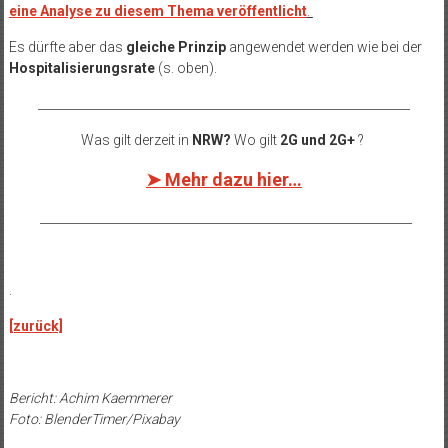
eine Analyse zu diesem Thema veröffentlicht
.
Es dürfte aber das
gleiche Prinzip
angewendet werden wie bei der
Hospitalisierungsrate
(s. oben).
______________________________________________________________
Was gilt derzeit in
NRW?
Wo gilt
2G und 2G+
?
➤ Mehr dazu hier…
______________________________________________________________
.
[zurück]
Bericht: Achim Kaemmerer
Foto: BlenderTimer/Pixabay