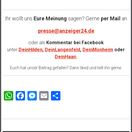
Ihr wollt uns
Eure Meinung
sagen? Gerne
per Mail
an
presse@anzeiger24.de
oder als
Kommentar bei
Facebook
unter
DeinHilden
,
DeinLangenfeld
,
DeinMonheim
oder
DeinHaan
.
Euch hat unser Beitrag gefallen? Dann liked und teilt ihn gerne.
WhatsApp
Facebook
Messenger
Email
Teilen