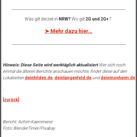
______________________________________________________________
Was gilt derzeit in
NRW?
Wo gilt
2G und 2G+
?
➤ Mehr dazu hier…
______________________________________________________________
Hinweis: Diese Seite wird werktäglich aktualisiert
Wer sich noch
einmal die älteren Berichte anschauen möchte, findet diese auf den
Lokalseiten
deinhilden.de
,
deinlangenfeld.de
und
deinmonheim.de
.
.
[zurück]
Bericht: Achim Kaemmerer
Foto: BlenderTimer/Pixabay