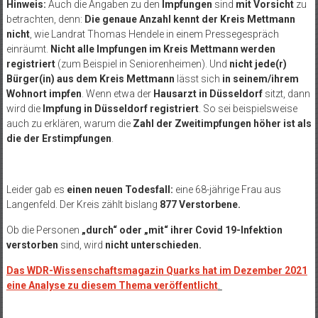
Hinweis:
Auch die Angaben zu den
Impfungen
sind
mit Vorsicht
zu
betrachten, denn:
Die genaue Anzahl kennt der Kreis Mettmann
nicht
, wie Landrat Thomas Hendele in einem Pressegespräch
einräumt.
Nicht alle Impfungen im Kreis Mettmann werden
registriert
(zum Beispiel in Seniorenheimen). Und
nicht jede(r)
Bürger(in) aus dem Kreis Mettmann
lässt sich
in seinem/ihrem
Wohnort impfen
. Wenn etwa der
Hausarzt in Düsseldorf
sitzt, dann
wird die
Impfung in Düsseldorf registriert
. So sei beispielsweise
auch zu erklären, warum die
Zahl der Zweitimpfungen höher ist als
die der Erstimpfungen
.
Leider gab es
einen neuen Todesfall:
eine 68-jährige Frau aus
Langenfeld.
Der Kreis zählt bislang
877 Verstorbene
.
Ob die Personen
„durch“ oder „mit“ ihrer Covid 19-Infektion
verstorben
sind, wird
nicht unterschieden.
Das WDR-Wissenschaftsmagazin Quarks hat im Dezember 2021
eine Analyse zu diesem Thema veröffentlicht
.