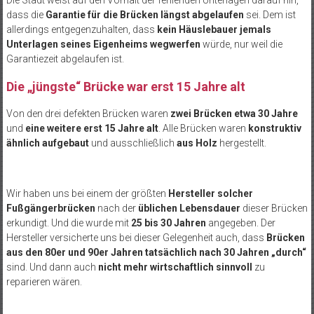
Die Stadt weist auf den Vorhalt der fehlenden Unterlagen darauf hin,
dass die
Garantie für die Brücken längst abgelaufen
sei. Dem ist
allerdings entgegenzuhalten, dass
kein Häuslebauer jemals
Unterlagen seines Eigenheims wegwerfen
würde, nur weil die
Garantiezeit abgelaufen ist.
Die „jüngste“ Brücke war erst 15 Jahre alt
Von den drei defekten Brücken waren
zwei Brücken etwa 30 Jahre
und
eine weitere erst 15 Jahre alt
. Alle Brücken waren
konstruktiv
ähnlich aufgebaut
und ausschließlich
aus Holz
hergestellt.
Wir haben uns bei einem der größten
Hersteller solcher
Fußgängerbrücken
nach der
üblichen Lebensdauer
dieser Brücken
erkundigt. Und die wurde mit
25 bis 30 Jahren
angegeben. Der
Hersteller versicherte uns bei dieser Gelegenheit auch, dass
Brücken
aus den 80er und 90er Jahren tatsächlich nach 30 Jahren „durch“
sind. Und dann auch
nicht mehr wirtschaftlich sinnvoll
zu
reparieren wären.