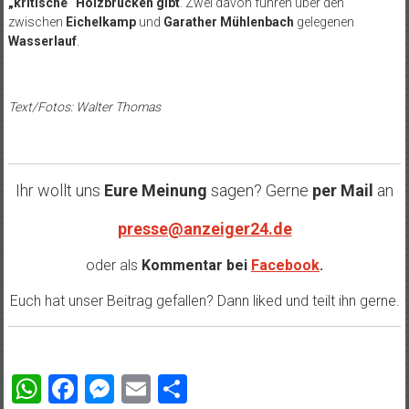
„kritische“ Holzbrücken gibt
. Zwei davon führen über den
zwischen
Eichelkamp
und
Garather Mühlenbach
gelegenen
Wasserlauf
.
Text/Fotos: Walter Thomas
Ihr wollt uns
Eure Meinung
sagen? Gerne
per Mail
an
presse@anzeiger24.de
oder als
Kommentar bei
Facebook
.
Euch hat unser Beitrag gefallen? Dann liked und teilt ihn gerne.
WhatsApp
Facebook
Messenger
Email
Teilen