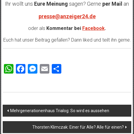
Ihr wollt uns
Eure Meinung
sagen? Gerne
per Mail
an
presse@anzeiger24.de
oder als
Kommentar bei
Facebook
.
Euch hat unser Beitrag gefallen? Dann liked und teilt ihn gerne.
WhatsApp
Facebook
Messenger
Email
Teilen
Beitragsnavigation
Mehrgenerationenhaus Trialog: So wird es aussehen
Thorsten Klimczak: Einer für Alle? Alle für einen?