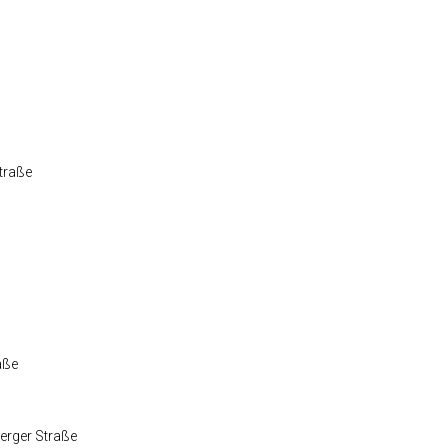
Straße
aße
erger Straße