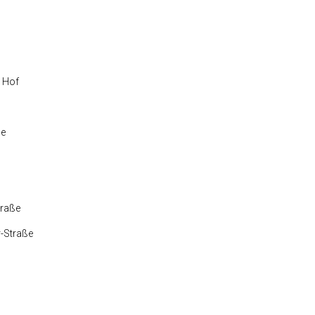
r Hof
ße
traße
r-Straße