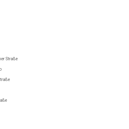
ker Straße
p
straße
raße