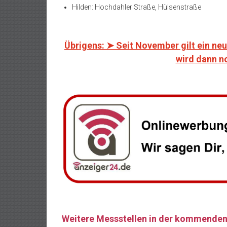
Hilden: Hochdahler Straße, Hülsenstraße
Übrigens: ➤ Seit November gilt ein ne
wird dann n
Weitere Messstellen in der kommende