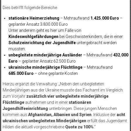
Dies betrifft folgende Bereiche
stationäre Heimerziehung
– Mehraufwand
1.425.000 Euro
–
geplanter Ansatz 3.830.000 Euro
Unter anderem geht es hier um Fälle von
Kindeswohlgefährdungen
bei Geschwisterkindern, die in einer
Schutzeinrichtung der Jugendhilfe
untergebracht werden
mussten.
unbegleitete minderjährige Ausländer
– Mehraufwand
432.000
Euro
– geplanter Ansatz 62.500 Euro
ukrainische minderjährige Flüchtlinge
– Mehraufwand
685.000 Euro
– ohne geplante Kosten
Hierzu ergänzt die Verwaltung: „Neben den unbegleiteten
Minderjährigen aus der Ukraine musste das Fachamt im Vergleich
zum Vorjahr
zusätzlich vier unbegleitete minderjährige
Flüchtlinge
aufnehmen und in einer
stationären
Jugendhilfeeinrichtung
unterbringen. Diese jungen Menschen
kommen aus
Afghanistan, Albanien und Syrien
. Inklusive der
acht
ukrainischen unbegleiteten Minderjährigen
erfüllt das Jugendamt
Hilden die aktuell vorgeschriebene
Quote zu 100%
.“