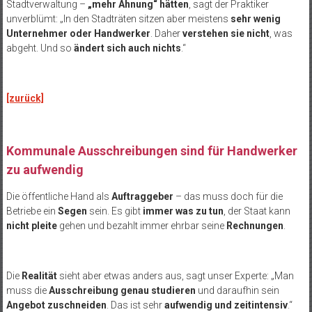
Stadtverwaltung –
„mehr Ahnung“ hätten
, sagt der Praktiker
unverblümt: „In den Stadträten sitzen aber meistens
sehr wenig
Unternehmer oder Handwerker
. Daher
verstehen sie nicht
, was
abgeht. Und so
ändert sich auch nichts
.“
[zurück]
Kommunale Ausschreibungen sind für Handwerker
zu aufwendig
Die öffentliche Hand als
Auftraggeber
– das muss doch für die
Betriebe ein
Segen
sein. Es gibt
immer was zu tun
, der Staat kann
nicht pleite
gehen und bezahlt immer ehrbar seine
Rechnungen
.
Die
Realität
sieht aber etwas anders aus, sagt unser Experte: „Man
muss die
Ausschreibung genau studieren
und daraufhin sein
Angebot zuschneiden
. Das ist sehr
aufwendig und zeitintensiv
.“