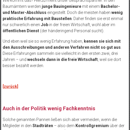
Wie kommt das? Hierzu meint unser Gesprächspartner: In den
Baumämtern werden
junge Bauingenieure
mit einem
Bachelor-
und Master-Abschluss
eingestellt. Doch die meisten haben
wenig
praktische Erfahrung mit Baustellen
. Daher finden sie erst einmal
nur schwerlich einen
Job
in der freien Wirtschaft, wohl aber im
öffentlichen Dienst
(der händeringend Personal sucht).
Und eben weil sie so wenig Erfahrung haben,
kennen sie sich mit
den Ausschreibungen und anderen Verfahren nicht so gut aus
.
Diese Erfahrungen sammeln sie vielleicht in den ersten zwei, drei
Jahren – und
wechseln dann in die freie Wirtschaft
, weil sie dort
besser bezahlt werden.
[zurück]
Auch in der Politik wenig Fachkenntnis
Solche genannten Pannen ließen sich aber vermeiden, wenn die
Mitglieder in den
Stadträten
– also dem
Kontrollgremium
über der