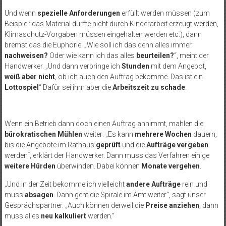
Und wenn
spezielle Anforderungen
erfüllt werden müssen (zum
Beispiel: das Material durfte nicht durch Kinderarbeit erzeugt werden,
Klimaschutz-Vorgaben müssen eingehalten werden etc.), dann
bremst das die Euphorie: „Wie soll ich das denn alles immer
nachweisen?
Oder wie kann ich das alles
beurteilen?
“, meint der
Handwerker. „Und dann verbringe ich
Stunden
mit dem Angebot,
weiß aber nicht
, ob ich auch den Auftrag bekomme. Das ist ein
Lottospiel
“ Dafür sei ihm aber die
Arbeitszeit zu schade
.
Wenn ein Betrieb dann doch einen Auftrag annimmt, mahlen die
bürokratischen Mühlen
weiter: „Es kann
mehrere Wochen
dauern,
bis die Angebote im Rathaus
geprüft
und die
Aufträge vergeben
werden“, erklärt der Handwerker. Dann muss das Verfahren einige
weitere Hürden
überwinden. Dabei können
Monate vergehen
.
„Und in der Zeit bekomme ich vielleicht
andere Aufträge
rein und
muss
absagen
. Dann geht die Spirale im Amt weiter“, sagt unser
Gesprächspartner. „Auch können derweil die
Preise anziehen
, dann
muss alles
neu kalkuliert
werden.“