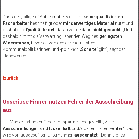
Dass der „billigere“ Anbieter aber vielleicht
keine qualifizierten
Facharbeiter
beschäftigt oder
minderwertiges Material
nutzt und
deshalb die
Qualität leidet
, daran werde dann
nicht gedacht
. „Und
deshalb nimmt die Verwaltung lieber den Weg des
geringsten
Widerstands
, bevor es von den ehrenamtlichen
Kommunalpolitikerinnen und -politikern
‚Schelte‘
gibt“, sagt der
Handwerker.
[zurück]
Unseriöse Firmen nutzen Fehler der Ausschreibung
aus
Ein Manko hat unser Gesprächspartner festgestellt: „Viele
Ausschreibungen
sind
lückenhaft
und/oder enthalten
Fehler
.“ Das
wird von ausgebufften Unternehmen
ausgenutzt
: „Dann gibt es