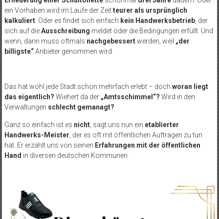
Erneuerung einer Schultoilette
schonmal
drei Jahre
dauern. Oder
ein Vorhaben wird im Laufe der Zeit
teurer als ursprünglich
kalkuliert
. Oder es findet sich einfach
kein Handwerksbetrieb
, der
sich auf die
Ausschreibung
meldet oder die Bedingungen erfüllt. Und
wenn, dann muss oftmals
nachgebessert
werden, weil
„der
billigste“
Anbieter genommen wird.
Das hat wohl jede Stadt schon mehrfach erlebt – doch
woran liegt
das eigentlich?
Wiehert da der
„Amtsschimmel“?
Wird in den
Verwaltungen
schlecht gemanagt?
Ganz so einfach ist es
nicht
, sagt uns nun ein
etablierter
Handwerks-Meister
, der es oft mit öffentlichen Aufträgen zu tun
hat. Er erzählt uns von seinen
Erfahrungen mit der öffentlichen
Hand
in diversen deutschen Kommunen.