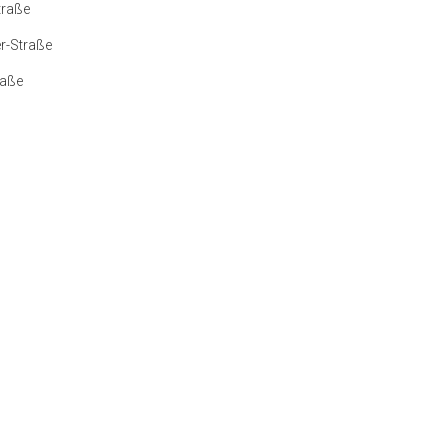
traße
r-Straße
raße