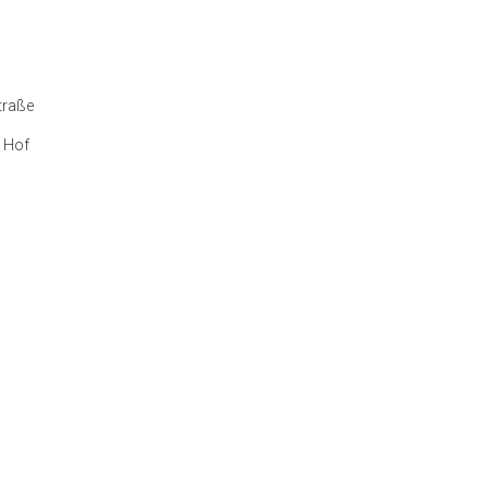
traße
r Hof