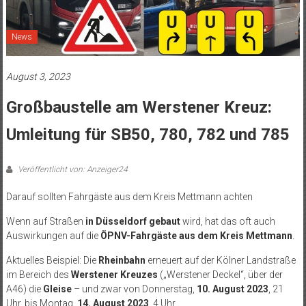
News
August 3, 2023
Großbaustelle am Werstener Kreuz:
Umleitung für SB50, 780, 782 und 785
Veröffentlicht von: Anzeiger24
Darauf sollten Fahrgäste aus dem Kreis Mettmann achten
Wenn auf Straßen
in Düsseldorf gebaut
wird, hat das oft auch
Auswirkungen auf die
ÖPNV-Fahrgäste aus dem Kreis Mettmann
.
Aktuelles Beispiel: Die
Rheinbahn
erneuert auf der Kölner Landstraße
im Bereich des
Werstener Kreuzes
(„Werstener Deckel“, über der
A46) die
Gleise
– und zwar von Donnerstag,
10. August 2023
, 21
Uhr, bis Montag,
14. August 2023
, 4 Uhr.