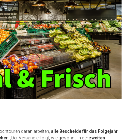
ochtouren daran arbeiten,
alle Bescheide für das Folgejahr
cher
. „Der Versand erfolgt, wie gewohnt, in der
zweiten