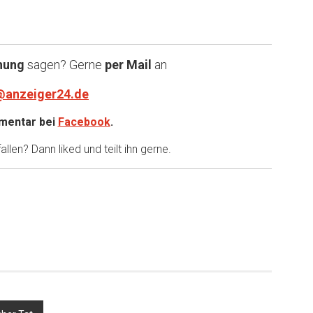
nung
sagen? Gerne
per Mail
an
@anzeiger24.de
entar bei
Facebook
.
llen? Dann liked und teilt ihn gerne.