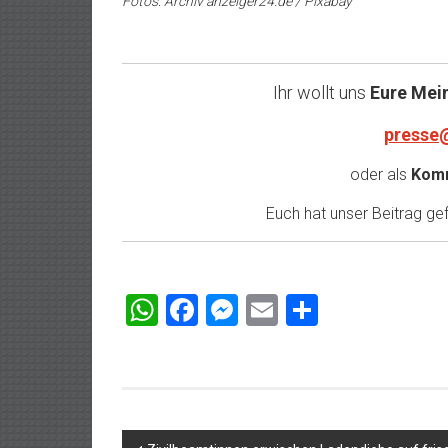
Fotos: Archiv anzeiger24.de / Pixabay
Ihr wollt uns
Eure Mei
presse
oder als
Komm
Euch hat unser Beitrag gefa
WhatsApp
Facebook
Messenger
Email
Teilen
Beitragsnavigation