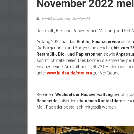
November 2022 me
Veröffentlicht von: Anzeiger24
Restmüll-, Bio- und Papiertonnen-Meldung und SEPA
Anfang 2022 hat das
Amt für Finanzservice
der Sta
Die Bürgerinnen und Bürger sind gebeten,
bis zum 2
Restmüll-, Bio- und Papiertonnen
sowie
Anpassun
schriftlich mitzuteilen. Dies können sie entweder per
Finanzservice, Am Rathaus 1, 40721 Hilden oder per
unter
www.hilden.de/steuern
zur Verfügung.
Bei einem
Wechsel der Hausverwaltung
benötigt d
Bescheide
außerdem die
neuen Kontaktdaten
, eb
Mail, Fax oder postalisch mitgeteilt werden.