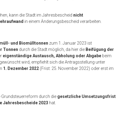
hen, kann die Stadt im Jahresbescheid
nicht
ehraufwand
in einem Änderungsbescheid verarbeiten.
üll- und Biomülltonnen
zum 1. Januar 2023 ist
er Tonnen
durch die Stadt möglich, da hier die
Beifügung der
er
eigenständige Austausch, Abholung oder Abgabe
beim
ewünscht wird, empfiehlt sich die Antragsstellung unter
um
1. Dezember 2022
(Frist: 25. November 2022) oder erst im
ie Grundsteuerreform durch die
gesetzliche Umsetzungsfrist
ie Jahresbescheide 2023
hat.