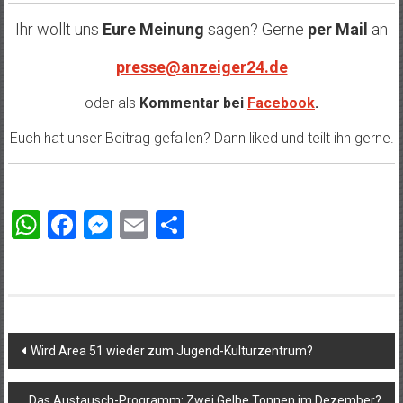
Ihr wollt uns
Eure Meinung
sagen? Gerne
per Mail
an
presse@anzeiger24.de
oder als
Kommentar bei
Facebook
.
Euch hat unser Beitrag gefallen? Dann liked und teilt ihn gerne.
WhatsApp
Facebook
Messenger
Email
Teilen
Beitragsnavigation
Wird Area 51 wieder zum Jugend-Kulturzentrum?
Das Austausch-Programm: Zwei Gelbe Tonnen im Dezember?