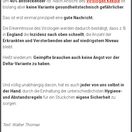
um
40% ansteckender
ist. Nach Ansicht des
Virologen Kekulé
ist
bislang aber
keine Variante gesundheitstechnisch gefährlicher
.
Das ist erst einmal prinzipiell eine
gute Nachricht.
Die Erkenntnisse des Virologen werden dadurch bestätigt, dass z. B.
in
England
die
Inzidenz nach oben schnellt
, die Anzahl der
Erkrankten und Versterbenden aber auf niedrigstem Niveau
bleibt.
Heißt wiederum:
Geimpfte brauchen auch keine Angst vor der
Delta-Variante zu haben.
Und völlig unabhängig davon, hat es auch
jeder von uns selbst in
der Hand
, durch die Einhaltung der unterschiedlichsten
Hygiene-
und Abstandsregeln
für ein Stückchen
eigene Sicherheit
zu
sorgen.
Text: Walter Thomas