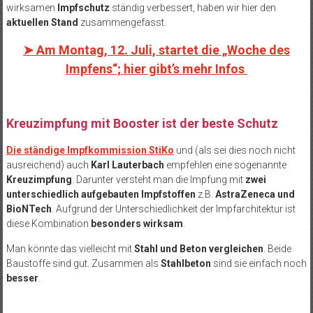
wirksamen
Impfschutz
ständig verbessert, haben wir hier den
aktuellen Stand
zusammengefasst.
➤ Am Montag, 12. Juli, startet die „Woche des
Impfens“; hier gibt’s mehr Infos
Kreuzimpfung mit Booster ist der beste Schutz
Die ständige Impfkommission StiKo
und (als sei dies noch nicht
ausreichend) auch
Karl Lauterbach
empfehlen eine sogenannte
Kreuzimpfung
. Darunter versteht man die Impfung mit
zwei
unterschiedlich aufgebauten Impfstoffen
z.B.
AstraZeneca und
BioNTech
. Aufgrund der Unterschiedlichkeit der Impfarchitektur ist
diese Kombination
besonders wirksam
.
Man könnte das vielleicht mit
Stahl und Beton vergleichen
. Beide
Baustoffe sind gut. Zusammen als
Stahlbeton
sind sie einfach noch
besser
.