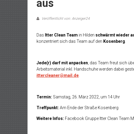
aus
Veröffentlicht von: Anzeiger24
Das
Itter Clean Team
in Hilden
schwärmt wieder a
konzentriert sich das Team auf den
Kosenberg
.
Jede(r) darf mit anpacken
, das Team freut sich üb
Arbeitsmaterial inkl. Handschuhe werden dabei gestel
ittercleaner@mail.de
.
Termin:
Samstag, 26. März 2022, um 14 Uhr
Treffpunkt:
Am Ende der Straße Kosenberg
Weitere Infos:
Facebook Gruppe Itter Clean Team M&