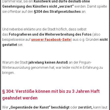
Dämmer klar, sei ein
Kunstwerk und dürfe deshalb ohne
Genehmigung des Künstlers nicht „verziert“
werden. Damit spielte
sie offenbar auf den
§304 des Strafgesetzbuches
an.
Und nebenbei erklärte uns die Stadt höflich, dass selbst
das
Fotografieren und die Weiterverbreitung des Fotos
(also
beispielsweise auf
unserer Facebook-Seite
) aus o.g. Gründen
nicht
gestattet
sei.
Warum die Stadt
jahrelang keinen Anstoß
an der Pinguin-
Winterausrüstung genommen hat, war leider nicht in Erfahrung zu
bringen.
§ 304: Verstöße können mit bis zu 3 Jahren Haft
geahndet werden
Wer
„Gegenstände der Kunst“ beschädigt
oder
zerstört,
kann laut