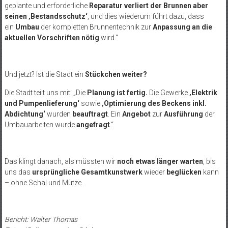
geplante und erforderliche
Reparatur
verliert der Brunnen aber
seinen ‚Bestandsschutz‘
, und dies wiederum führt dazu, dass
ein
Umbau
der kompletten Brunnentechnik zur
Anpassung an die
aktuellen Vorschriften nötig
wird.“
Und jetzt? Ist die Stadt ein
Stückchen weiter?
Die Stadt teilt uns mit: „Die
Planung ist fertig.
Die Gewerke
‚Elektrik
und Pumpenlieferung‘
sowie
‚Optimierung des Beckens inkl.
Abdichtung‘
wurden
beauftragt
. Ein
Angebot
zur
Ausführung
der
Umbauarbeiten wurde
angefragt
.“
Das klingt danach, als müssten wir
noch etwas länger warten
, bis
uns das
ursprüngliche Gesamtkunstwerk
wieder
beglücken
kann
– ohne Schal und Mütze.
Bericht: Walter Thomas