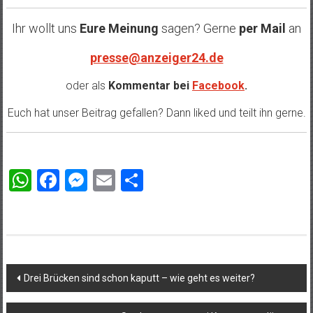
Ihr wollt uns
Eure Meinung
sagen? Gerne
per Mail
an
presse@anzeiger24.de
oder als
Kommentar bei
Facebook
.
Euch hat unser Beitrag gefallen? Dann liked und teilt ihn gerne.
WhatsApp
Facebook
Messenger
Email
Teilen
Beitragsnavigation
Drei Brücken sind schon kaputt – wie geht es weiter?