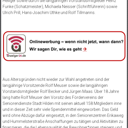
Heiliger sowie durch die langjährigen Vorstandsmitglieder Heinz
Funke (Schatzmeister), Michaela Neisser (Schriftführerin) sowie
Ulrich Prill, Hans-Joachim Uthke und Rolf Tillmanns.
Aus Altersgründen nicht wieder zur Wahl angetreten sind der
langjährige Vorsitzende Rolf Meuser sowie die langjährigen
Vorstandsmitglieder Rolf Becker und Jürgen Maas. Über 18 Jahre
lang hatte Rolf Meuser den Vorsitz des Fördervereins der
Seniorendienste Stadt Hilden mit seinen aktuell 158 Mitgliedern inne
und in dieser Zeit sehr viele Spendenmittel eingeworben. Das Geld
wird ohne Abzüge dafür eingesetzt, in den Seniorenzentren Erikaweg
und Hummelsterstraße Anschaffungen zu tätigen und Aktivitäten zu
finanzieren, die die Lebensqualität der Bewohner*innen steigern und