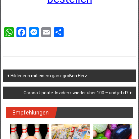
WhatsApp
Facebook
Messenger
Email
Teilen
Beitragsnavigation
Hildenerin mit einem ganz großen Herz
Corona Update: Inzidenz wieder über 100 – und jetzt?
Empfehlungen