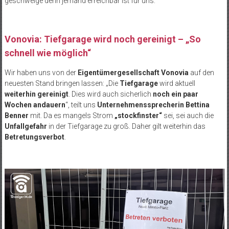
geschweige denn jemand erreichbar ist für uns.“
Vonovia: Tiefgarage wird noch gereinigt – „So
schnell wie möglich“
Wir haben uns von der
Eigentümergesellschaft Vonovia
auf den
neuesten Stand bringen lassen: „Die
Tiefgarage
wird aktuell
weiterhin gereinigt
. Dies wird auch sicherlich
noch ein paar
Wochen andauern
“, teilt uns
Unternehmenssprecherin Bettina
Benner
mit. Da es mangels Strom
„stockfinster“
sei, sei auch die
Unfallgefahr
in der Tiefgarage zu groß. Daher gilt weiterhin das
Betretungsverbot
.