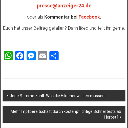
presse@anzeiger24.de
oder als
Kommentar bei
Facebook
.
Euch hat unser Beitrag gefallen? Dann liked und teilt ihn gerne.
WhatsApp
Facebook
Messenger
Email
Teilen
Beitragsnavigation
Jede Stimme zählt: Was die Hildener wissen müssen
Mehr Impfbereitschaft durch kostenpflichtige Schnelltests ab
Herbst?