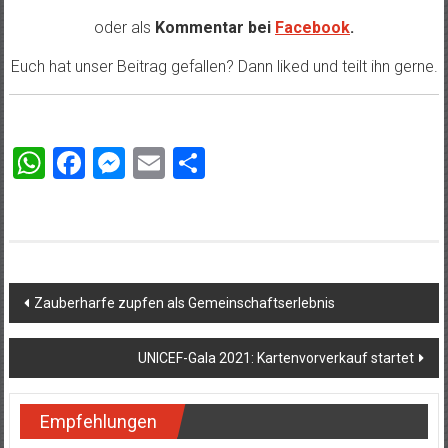
oder als
Kommentar bei
Facebook
.
Euch hat unser Beitrag gefallen? Dann liked und teilt ihn gerne.
WhatsApp
Facebook
Messenger
Email
Teilen
Beitragsnavigation
Zauberharfe zupfen als Gemeinschaftserlebnis
UNICEF-Gala 2021: Kartenvorverkauf startet
Empfehlungen