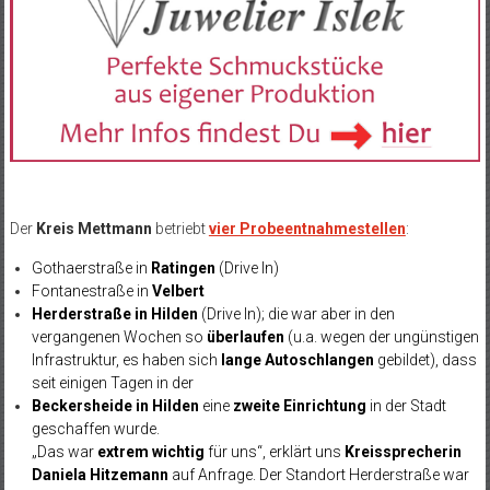
Der
Kreis Mettmann
betriebt
vier Probeentnahmestellen
:
Gothaerstraße in
Ratingen
(Drive In)
Fontanestraße in
Velbert
Herderstraße in Hilden
(Drive In); die war aber in den
vergangenen Wochen so
überlaufen
(u.a. wegen der ungünstigen
Infrastruktur, es haben sich
lange Autoschlangen
gebildet), dass
seit einigen Tagen in der
Beckersheide in Hilden
eine
zweite Einrichtung
in der Stadt
geschaffen wurde.
„Das war
extrem wichtig
für uns“, erklärt uns
Kreissprecherin
Daniela Hitzemann
auf Anfrage. Der Standort Herderstraße war