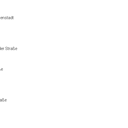
nenstadt
der Straße
ße
raße