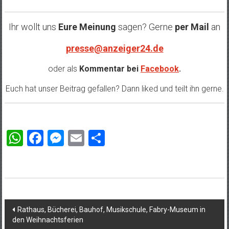
Ihr wollt uns
Eure Meinung
sagen? Gerne
per Mail
an
presse@anzeiger24.de
oder als
Kommentar bei
Facebook
.
Euch hat unser Beitrag gefallen? Dann liked und teilt ihn gerne.
WhatsApp
Facebook
Messenger
Email
Teilen
Beitragsnavigation
Rathaus, Bücherei, Bauhof, Musikschule, Fabry-Museum in
den Weihnachtsferien