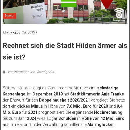
News
Dezember 18, 2021
Rechnet sich die Stadt Hilden ärmer als
sie ist?
Veröffentlicht von: Anzeiger24
Seit zwei Jahren klagt die Stadt regelmäßig über eine
schwierige
Kassenlage
. Im
Dezember 2019
hat
Stadtkämmerin Anja Franke
den Entwurf für den
Doppelhaushalt 2020/2021
vorgelegt. Sie hatte
dort ein
dickes Minus
in Höhe von
7,6 Mio. Euro
für
2020
und
9,4
Mio. Euro
für
2021
prognostiziert. Die ergänzende
Hochrechnung
bis zum Jahr
2024
wies sogar
Schulden in Höhe von 42 Mio. Euro
aus. Im Rat und in der Verwaltung schrillten die
Alarmglocken
.