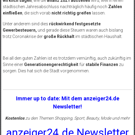
wirklich sagen
, wie die
Bilanz 2021 aussehen
wird, weil in einen
städtischen Jahresabschluss nachträglich häufig noch
Zahlen
einfließen
, die sich vorab
nicht richtig greifen
lassen.
Unter anderem sind dies
rückwirkend festgesetzte
Gewerbesteuern,
und gerade diese Steuern waren auch bislang
trotz Coronakrise der
große Rückhalt
im städtischen Haushalt.
Bei all den guten Zahlen ist es trotzdem vernünftig, auch zukünftig im
Sinne einer
Generationengerechtigkeit
für
stabile Finanzen
zu
sorgen. Dies hat sich die Stadt vorgenommen.
Immer up to date: Mit dem anzeiger24.de
Newsletter!
Kostenlos
zu den Themen Shopping, Sport, Beauty, Mode und mehr
anzeiger24.de Newsletter