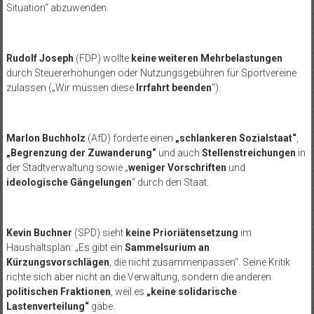
Situation“ abzuwenden.
Rudolf Joseph
(FDP) wollte
keine weiteren Mehrbelastungen
durch Steuererhöhungen oder Nutzungsgebühren für Sportvereine
zulassen („Wir müssen diese
Irrfahrt beenden
“).
Marlon Buchholz
(AfD) forderte einen
„schlankeren Sozialstaat“
,
„Begrenzung der Zuwanderung“
und auch
Stellenstreichungen
in
der Stadtverwaltung sowie „
weniger Vorschriften
und
ideologische Gängelungen
“ durch den Staat.
Kevin Buchner
(SPD) sieht
keine Prioriätensetzung
im
Haushaltsplan: „Es gibt ein
Sammelsurium an
Kürzungsvorschlägen
, die nicht zusammenpassen“. Seine Kritik
richte sich aber nicht an die Verwaltung, sondern die anderen
politischen Fraktionen
, weil es
„keine solidarische
Lastenverteilung“
gäbe.