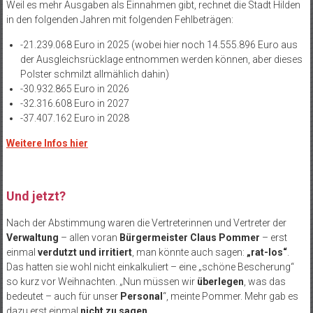
Weil es mehr Ausgaben als Einnahmen gibt, rechnet die Stadt Hilden
in den folgenden Jahren mit folgenden Fehlbeträgen:
-21.239.068 Euro in 2025 (wobei hier noch 14.555.896 Euro aus
der Ausgleichsrücklage entnommen werden können, aber dieses
Polster schmilzt allmählich dahin)
-30.932.865 Euro in 2026
-32.316.608 Euro in 2027
-37.407.162 Euro in 2028
Weitere Infos hier
Und jetzt?
Nach der Abstimmung waren die Vertreterinnen und Vertreter der
Verwaltung
– allen voran
Bürgermeister Claus Pommer
– erst
einmal
verdutzt und irritiert
, man könnte auch sagen:
„rat-los“
.
Das hatten sie wohl nicht einkalkuliert – eine „schöne Bescherung“
so kurz vor Weihnachten. „Nun müssen wir
überlegen
, was das
bedeutet – auch für unser
Personal
“, meinte Pommer. Mehr gab es
dazu erst einmal
nicht zu sagen.