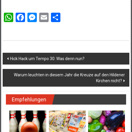
WhatsApp
Facebook
Messenger
Email
Teilen
Beitragsnavigation
Hick Hack um Tempo 30: Was denn nun?
Warum leuchten in diesem Jahr die Kreuze auf den Hildener
Kirchen nicht?
Empfehlungen