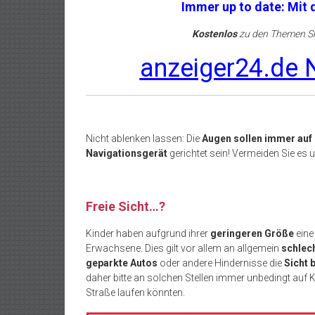
Immer up to date: Mit
Kostenlos
zu den Themen Sh
anzeiger24.de N
Nicht ablenken lassen: Die
Augen sollen immer auf 
Navigationsgerät
gerichtet sein! Vermeiden Sie es
Freie Sicht…?
Kinder haben aufgrund ihrer
geringeren Größe
eine
Erwachsene. Dies gilt vor allem an allgemein
schlech
geparkte Autos
oder andere Hindernisse die
Sicht 
daher bitte an solchen Stellen immer unbedingt auf 
Straße laufen könnten.