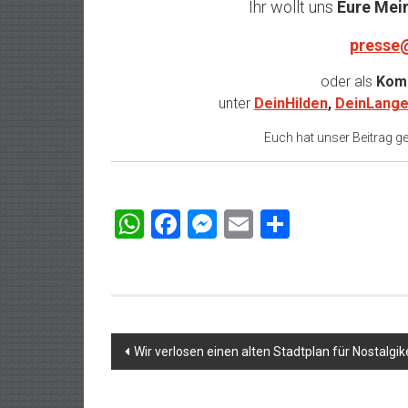
Ihr wollt uns
Eure Mei
presse
oder als
Komm
unter
DeinHilden
,
DeinLange
Euch hat unser Beitrag gef
WhatsApp
Facebook
Messenger
Email
Teilen
Beitragsnavigation
Wir verlosen einen alten Stadtplan für Nostalgik