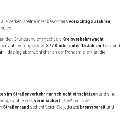
n alle Verkehrsteilnehmer besonders
vorsichtig zu fahren
,
hulen.
an den Grundschulen macht die
Kreisverkehrswacht
enen Jahr verunglückten
377 Kinder unter 15 Jahren
. Das sind
hr
– das lag aber wohl eher an der Pandemie, erklärt die
en im Straßenverkehr nur schlecht einschätzen
und sind
häufig noch etwas
verunsichert
.“, heißt es in der
am
Straßenrand
stehen! Seien Sie jederzeit
bremsbereit
und