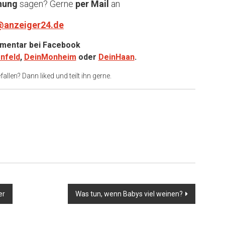
nung
sagen? Gerne
per Mail
an
@anzeiger24.de
entar bei
Facebook
nfeld
,
DeinMonheim
oder
DeinHaan
.
allen? Dann liked und teilt ihn gerne.
er
Was tun, wenn Babys viel weinen?