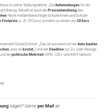
athaus in seiner Stellungnahme. „Die
Aufwendungen
für die
em Betrag. Aktuell ist auch die
Preisentwicklung
des
ehen
. Nicht freifahrtberechtigte Schülerinnen und Schüler
m Festpreis
(z. Zt. 29 Euro) sondern zu einem um
20 Euro
ezernent Sönke Eichner: „Das ist wie wenn ich ein
Auto kaufen
ochen
, was es
kostet
„) und der
Deadline
zur Zu- oder Absage
 und die
politische Mehrheit
(SPD-, CDU- und AfD-Fraktion)
bay
nung
sagen? Gerne
per Mail
an