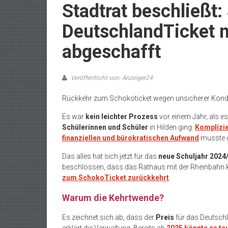
Stadtrat beschließt:
DeutschlandTicket 
abgeschafft
Veröffentlicht von: Anzeiger24
Rückkehr zum Schokoticket wegen unsicherer Kond
Es war
kein leichter Prozess
vor einem Jahr, als e
Schülerinnen und Schüler
in Hilden ging.
Komplizie
finanziellen und bürokratischen Aufwand
musste d
Das alles hat sich jetzt für das
neue Schuljahr 2024/
beschlossen, dass das Rathaus mit der Rheinbahn 
zum SchokoTicket zurückkehrt
.
Warum die Kehrtwende?
Es zeichnet sich ab, dass der
Preis
für das Deutsch