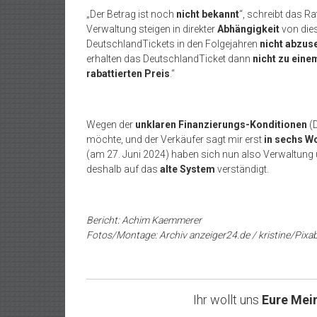
„Der Betrag ist noch
nicht bekannt
“, schreibt das R
Verwaltung steigen in direkter
Abhängigkeit
von dies
DeutschlandTickets in den Folgejahren
nicht abzus
erhalten das DeutschlandTicket dann
nicht zu eine
rabattierten Preis
.“
Wegen der
unklaren Finanzierungs-Konditionen
(D
möchte, und der Verkäufer sagt mir erst
in sechs W
(am 27. Juni 2024) haben sich nun also Verwaltung
deshalb auf das
alte System
verständigt.
Bericht: Achim Kaemmerer
Fotos/Montage: Archiv anzeiger24.de / kristine/Pixa
Ihr wollt uns
Eure Mei