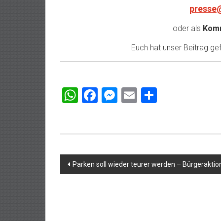
presse
oder als
Komm
Euch hat unser Beitrag gefa
WhatsApp
Facebook
Messenger
Email
Teilen
Beitragsnavigation
Parken soll wieder teurer werden – Bürgeraktion