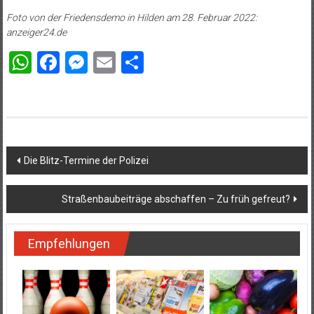
Foto von der Friedensdemo in Hilden am 28. Februar 2022:
anzeiger24.de
WhatsApp
Facebook
Messenger
Email
Teilen
Beitragsnavigation
Die Blitz-Termine der Polizei
Straßenbaubeiträge abschaffen – Zu früh gefreut?
Empfehlungen