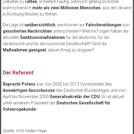
Gebieten zu
retten
, scheitern häufig. Dennoch gelang es bisher
wahrscheinlich
mehr als zwei Millionen Menschen
, aus der Ukraine
in Richtung Westen zu fliehen.
Die Lage ist
unübersichtlich
, wie können wir
Falschmeldungen
von
gesicherten Nachrichten
unterscheiden? Welche Folgen haben die
aktuellen
Sanktionsmaßnahmen
für die deutsche, für die
ukrainische und für die russische Gesellschaft? Sind die
Maßnahmen geeignet
, diesen Krieg zu stoppen?
Der Referent
Ruprecht Polenz
war von 2005 bis 2013 Vorsitzender des
Auswärtigen Ausschusses
des Deutschen Bundestages und von
April bis November 2000
Generalsekretär der CDU.
Er ist aktuell
unter anderem Präsident der
Deutschen Gesellschaft für
Osteuropakunde
.
Quelle: VHS Hilden-Haan