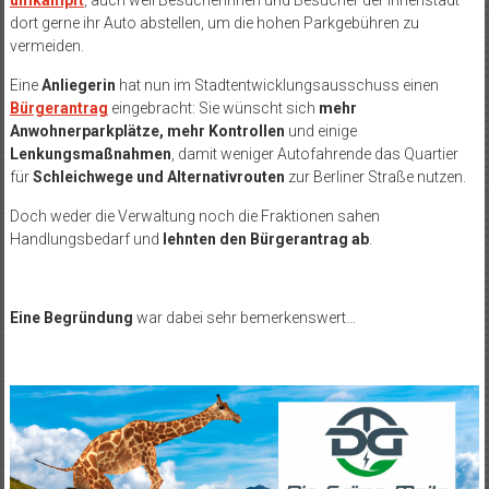
umkämpft
, auch weil Besucherinnen und Besucher der Innenstadt
dort gerne ihr Auto abstellen, um die hohen Parkgebühren zu
vermeiden.
Eine
Anliegerin
hat nun im Stadtentwicklungsausschuss einen
Bürgerantrag
eingebracht: Sie wünscht sich
mehr
Anwohnerparkplätze,
mehr Kontrollen
und einige
Lenkungsmaßnahmen
, damit weniger Autofahrende das Quartier
für
Schleichwege und Alternativrouten
zur Berliner Straße nutzen.
Doch weder die Verwaltung noch die Fraktionen sahen
Handlungsbedarf und
lehnten den Bürgerantrag ab
.
Eine Begründung
war dabei sehr bemerkenswert…