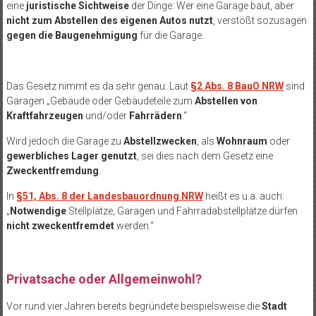
eine
juristische Sichtweise
der Dinge: Wer eine Garage baut, aber
nicht zum Abstellen des eigenen Autos nutzt
, verstößt sozusagen
gegen die Baugenehmigung
für die Garage.
Das Gesetz nimmt es da sehr genau: Laut
§2 Abs. 8 BauO NRW
sind
Garagen „Gebäude oder Gebäudeteile zum
Abstellen von
Kraftfahrzeugen
und/oder
Fahrrädern
.“
Wird jedoch die Garage zu
Abstellzwecken
, als
Wohnraum
oder
gewerbliches Lager genutzt
, sei dies nach dem Gesetz eine
Zweckentfremdung
.
In
§51, Abs. 8 der Landesbauordnung NRW
heißt es u.a. auch:
„
Notwendige
Stellplätze, Garagen und Fahrradabstellplätze dürfen
nicht zweckentfremdet
werden.“
Privatsache oder Allgemeinwohl?
Vor rund vier Jahren bereits begründete beispielsweise die
Stadt