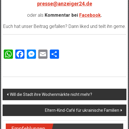
presse@anzeiger24.de
oder als
Kommentar bei
Facebook
.
Euch hat unser Beitrag gefallen? Dann liked und teilt ihn gerne.
WhatsApp
Facebook
Messenger
Email
Teilen
Beitragsnavigation
Will die Stadt ihre Wochenmärkte nicht mehr?
Eltern-Kind-Café für ukrainische Familien
Empfehlungen