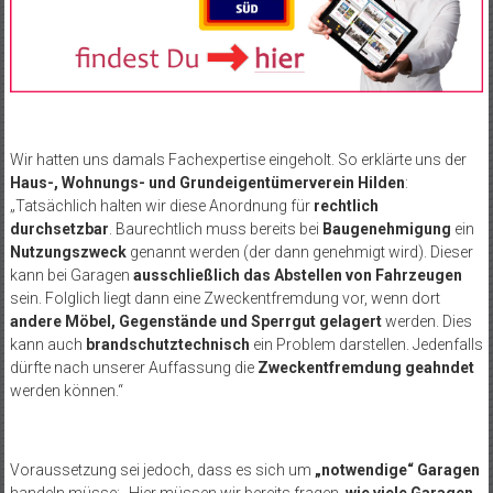
Wir hatten uns damals Fachexpertise eingeholt. So erklärte uns der
Haus-, Wohnungs- und Grundeigentümerverein
Hilden
:
„Tatsächlich halten wir diese Anordnung für
rechtlich
durchsetzbar
. Baurechtlich muss bereits bei
Baugenehmigung
ein
Nutzungszweck
genannt werden (der dann genehmigt wird). Dieser
kann bei Garagen
ausschließlich das Abstellen von Fahrzeugen
sein. Folglich liegt dann eine Zweckentfremdung vor, wenn dort
andere Möbel, Gegenstände und Sperrgut gelagert
werden. Dies
kann auch
brandschutztechnisch
ein Problem darstellen. Jedenfalls
dürfte nach unserer Auffassung die
Zweckentfremdung geahndet
werden können.“
Voraussetzung sei jedoch, dass es sich um
„notwendige“ Garagen
handeln müsse: „Hier müssen wir bereits fragen,
wie viele Garagen